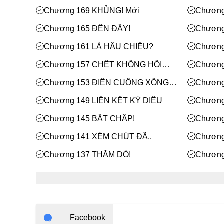
Mới
Chương 169 KHỦNG! Mới
Chương
Chương 165 ĐẾN ĐÂY!
Chươn
Chương 161 LÀ HẬU CHIÊU?
Chương
Chương 157 CHẾT KHÔNG HỐI
Chươn
TIẾC!
Chương 153 ĐIÊN CUỒNG XÔNG
Chương
PHÁ, MỞ ĐƯỜNG MÁU!
Chương 149 LIÊN KẾT KỲ DIỆU
Chương
Chương 145 BẤT CHẤP!
Chươn
Chương 141 XÉM CHÚT ĐÃ..
Chương
Chương 137 THĂM DÒ!
Chương
MỘT T
Chương 133 BẠCH VÂN! Mới
Chương
Mới
Chương 129 CỬU U BĂNG NGUYÊN
Chươn
THẲNG TIẾN! Mới
CÔNG 
Chương 125 NHƯNG TA THÌ XÓT...
Chương
Facebook
Mới