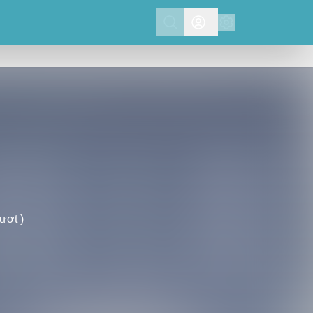
Search
lượt )