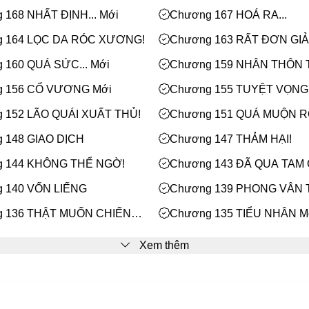
 168 NHẤT ĐỊNH... Mới
Chương 167 HOÁ RA...
g 164 LỌC DA RÓC XƯƠNG!
Chương 163 RẤT ĐƠN GI
 160 QUÁ SỨC... Mới
Chương 159 NHÂN THÔN 
Mới
g 156 CỔ VƯƠNG Mới
Chương 155 TUYỆT VỌN
CHÌM...
 152 LÃO QUÁI XUẤT THỦ!
Chương 151 QUÁ MUỘN RỒ
 148 GIAO DỊCH
Chương 147 THẢM HẠI!
g 144 KHÔNG THỂ NGỜ!
Chương 143 ĐÃ QUA TAM
 140 VỐN LIẾNG
Chương 139 PHONG VÂN 
THỨC
 136 THẬT MUỐN CHIẾN
Chương 135 TIỂU NHÂN M
RẬN
 132 MIỆNG CHÓ LẮM LỜI.
Chương 131 VẪN LÀ QUÁ
Xem thêm
TẤP... Mới
g 128 BƯỚC ĐẦU THÀNH
Chương 127 LẦN ĐẦU TIÊ
Mới
 124 THIỆN THANH Mới
Chương 123 BẤT DIỆT MA 