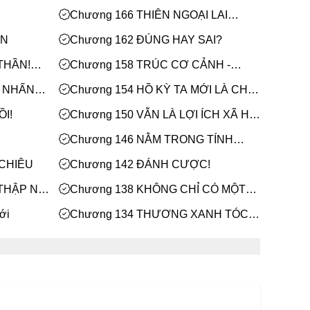
Chương 166 THIÊN NGOẠI LAI
NHÂN Mới
ẢN
Chương 162 ĐÚNG HAY SAI?
THẦN!
Chương 158 TRÚC CƠ CẢNH -
THIÊN PHẨM! Mới
G NHẤN
Chương 154 HỒ KỲ TA MỚI LÀ CHỦ!
Mới
I!
Chương 150 VẪN LÀ LỢI ÍCH XÃ HỘI
Mới
Chương 146 NẰM TRONG TÍNH
TOÁN
 CHIÊU
Chương 142 ĐÁNH CƯỢC!
THẬP NHỊ
Chương 138 KHÔNG CHỈ CÓ MỘT
NGƯỜI ĐEO MẶT NẠ
ới
Chương 134 THƯƠNG XANH TÓC
ĐỎ? Mới
 HẤP
Chương 130 CỐ NHÂN TƯƠNG
PHÙNG! Mới
N Mới
Chương 126 VÔ DIỆN CÒN CHƯA
ĐẾN? Mới
TỔ! Mới
Chương 122 Mười Hơi Thở... Mới