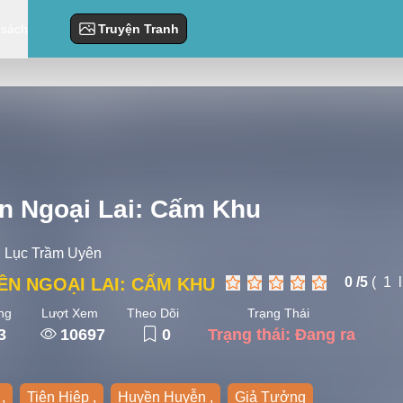
 sách
Truyện Tranh
n Ngoại Lai: Cấm Khu
Lục Trầm Uyên
ÊN NGOẠI LAI: CẤM KHU
0 /
5
(
1
ng
Lượt Xem
Theo Dõi
Trạng Thái
3
10697
0
Trạng thái: Đang ra
,
Tiên Hiệp ,
Huyền Huyễn ,
Giả Tưởng