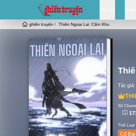
Thể loại
Danh
ghiền truyện
Thiên Ngoại Lai: Cấm Khu
Thiê
Tác giả:
THI
Số Chươ
17
Thể Loại
Cổ Đại 