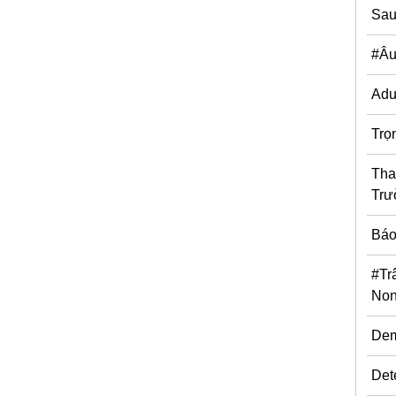
Sa
#Âu
Adu
Trọ
Tha
Trư
Báo
#Tr
No
De
Det