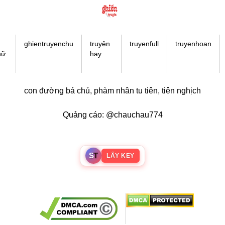
ghientruyenchu
truyện
truyenfull
truyenhoan
hữ
hay
con đường bá chủ
,
phàm nhân tu tiên
,
tiên nghịch
Quảng cáo: @chauchau774
S
T
LẤY KEY