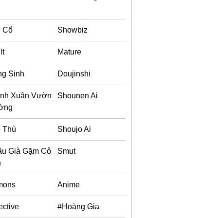
u
 Cổ
Showbiz
lt
Mature
ng Sinh
Doujinshi
nh Xuân Vườn
Shounen Ai
ờng
 Thù
Shoujo Ai
âu Già Gặm Cỏ
Smut
n
mons
Anime
ective
#Hoàng Gia