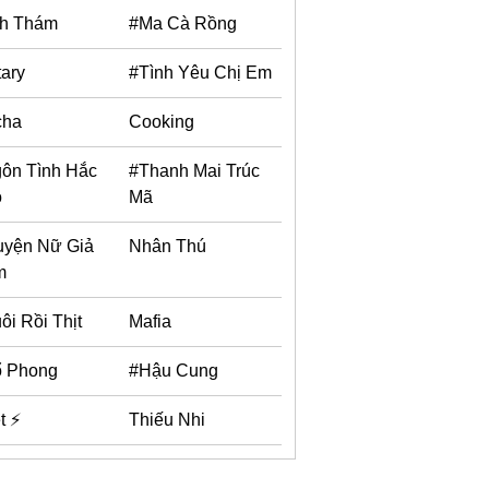
nh Thám
#Ma Cà Rồng
tary
#Tình Yêu Chị Em
cha
Cooking
ôn Tình Hắc
#Thanh Mai Trúc
o
Mã
uyện Nữ Giả
Nhân Thú
m
ôi Rồi Thịt
Mafia
 Phong
#Hậu Cung
t ⚡
Thiếu Nhi