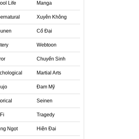
ool Life
Manga
ernatural
Xuyên Không
ounen
Cổ Đại
tery
Webtoon
ror
Chuyển Sinh
chological
Martial Arts
ujo
Đam Mỹ
orical
Seinen
-Fi
Tragedy
ng Ngọt
Hiện Đại