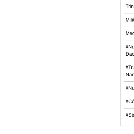
Tri
Mili
Me
#Ng
Đạ
#Tr
Na
#Nu
#Cổ
#Sé