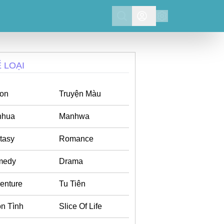
Search
̉ LOẠI
ion
Truyện Màu
nhua
Manhwa
tasy
Romance
medy
Drama
enture
Tu Tiên
n Tình
Slice Of Life