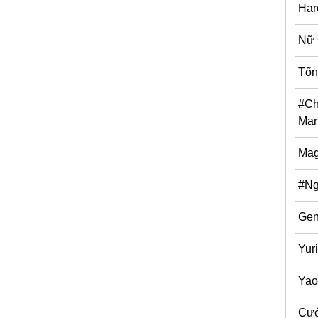
Ha
Nữ
Tổn
#Ch
Mạ
Mag
#N
Gen
Yur
Yao
Cướ