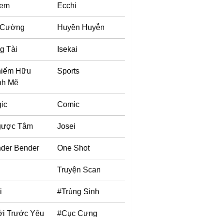
rem
Ecchi
 Cường
Huyền Huyễn
g Tài
Isekai
iếm Hữu
Sports
nh Mẽ
ic
Comic
gược Tâm
Josei
der Bender
One Shot
i
Truyện Scan
i
#Trùng Sinh
i Trước Yêu
#Cục Cưng