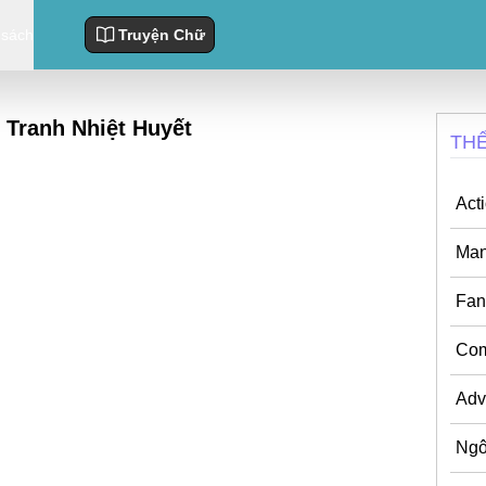
 sách
Truyện Chữ
 Tranh Nhiệt Huyết
THÊ
Act
Ma
Fan
Co
Adv
Ngô