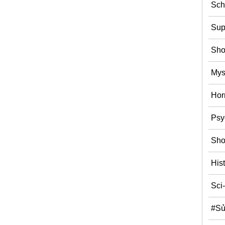
Sch
Sup
Sh
Mys
Hor
Psy
Sho
Hist
Sci
#Sủ