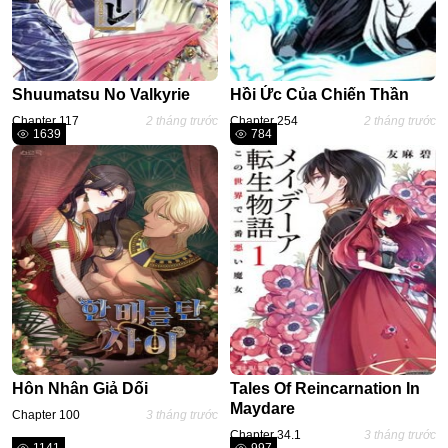
Thiếu Nhi
Mafia
Shuumatsu No Valkyrie
Hồi Ức Của Chiến Thần
Chapter 117
2 tháng trước
Chapter 254
2 tháng trước
1639
784
Hôn Nhân Giả Dối
Tales Of Reincarnation In
Maydare
Chapter 100
3 tháng trước
Chapter 34.1
3 tháng trước