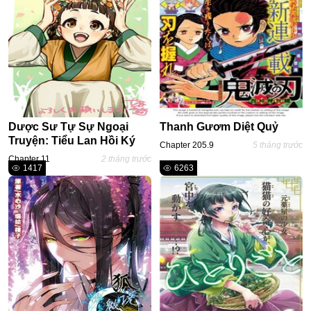
One Shot
Truyện Scan
Yuri
Yaoi
Cưới Trước Yêu Sau
Dược Sư Tự Sự Ngoại
Thanh Gươm Diệt Quỷ
#Trùng Sinh
Truyện: Tiểu Lan Hồi Ký
Chapter 205.9
5 tháng trước
Chapter 11
2 tháng trước
#Cục Cưng
1417
6263
Showbiz
#Âu Cổ
Doujinshi
Adult
Mature