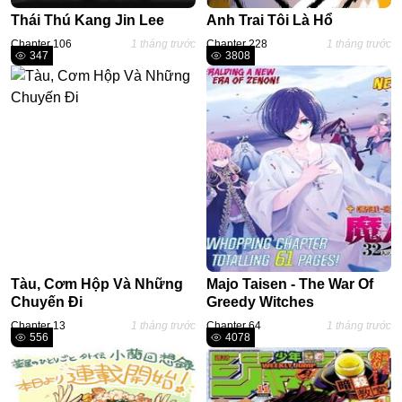
Thái Thú Kang Jin Lee
Anh Trai Tôi Là Hổ
Ecchi
Chapter 106
1 tháng trước
Chapter 228
1 tháng trước
347
3808
Nữ Cường
Huyền Huyễn
Tổng Tài
Isekai
#Chiếm Hữu Mạnh Mẽ
Sports
Magic
Tàu, Cơm Hộp Và Những
Majo Taisen - The War Of
Comic
Chuyến Đi
Greedy Witches
#Ngược Tâm
Chapter 13
1 tháng trước
Chapter 64
1 tháng trước
556
4078
Josei
Gender Bender