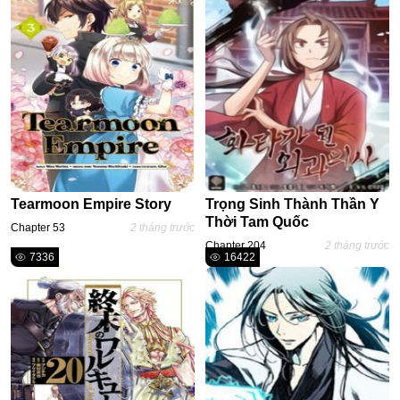
#Tình Yêu Chị Em
Military
Cooking
#Ngôn Tình Hắc Đạo
#Thanh Mai Trúc Mã
Mecha
Tearmoon Empire Story
Trọng Sinh Thành Thần Y
#Nuôi Rồi Thịt
Thời Tam Quốc
Chapter 53
2 tháng trước
#Truyện Nữ Giả Nam
Chapter 204
2 tháng trước
7336
16422
Nhân Thú
#Cổ Phong
#Hậu Cung
#Sét ⚡