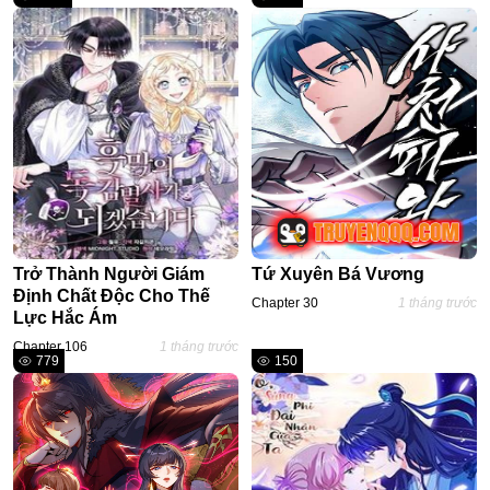
Adventure
Tu Tiên
Ngôn Tình
Slice Of Life
School Life
Manga
Supernatural
Trở Thành Người Giám
Tứ Xuyên Bá Vương
Định Chất Độc Cho Thế
Chapter 30
1 tháng trước
Xuyên Không
Lực Hắc Ám
Chapter 106
1 tháng trước
Shounen
779
150
Cổ Đại
Mystery
Webtoon