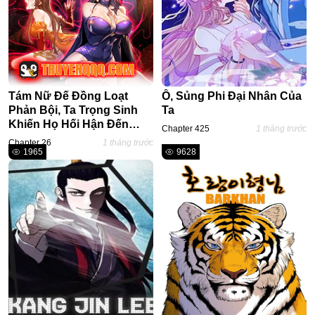
Horror
Chuyển Sinh
Psychological
Martial Arts
Tám Nữ Đế Đồng Loạt
Ồ, Sủng Phi Đại Nhân Của
Phản Bội, Ta Trọng Sinh
Ta
Shoujo
Khiến Họ Hối Hận Đến
Chapter 425
1 tháng trước
Đam Mỹ
Ruột Gan Đứt Đoạn
Chapter 26
1 tháng trước
1965
9628
Historical
Seinen
Sci-Fi
Tragedy
#Sủng Ngọt
Hiện Đại
Harem