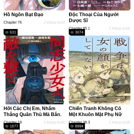
Trọng Sinh
Thanh Xuân Vườn Trường
Hồ Ngôn Bạt Đạo
Độc Thoại Của Người
Dược Sĩ
Shounen Ai
Chapter 76
2 tháng trước
Chapter 85.1
2 tháng trước
631
3074
Shoujo Ai
Báo Thù
#Trâu Già Gặm Cỏ Non
Smut
Demons
Anime
Detective
Hỡi Các Chị Em, Nhắm
Chiến Tranh Không Có
#Hoàng Gia
Thẳng Quân Thù Mà Bắn.
Một Khuôn Mặt Phụ Nữ
Trinh Thám
Chapter 19
2 tháng trước
Chapter 38.3
2 tháng trước
1677
8994
#Ma Cà Rồng