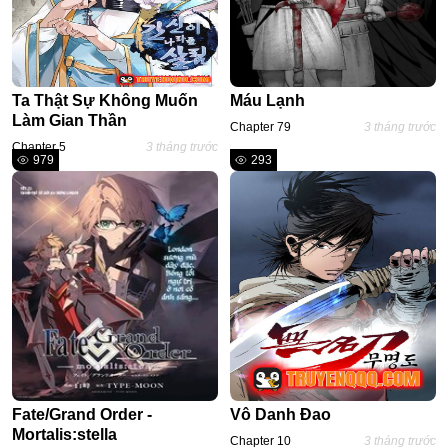
Ta Thật Sự Không Muốn
Máu Lạnh
Làm Gian Thần
Chapter 79
3 tháng trước
Chapter 5
3 tháng trước
979
293
Fate/Grand Order -
Vô Danh Đao
Mortalis:stella
Chapter 10
3 tháng trước