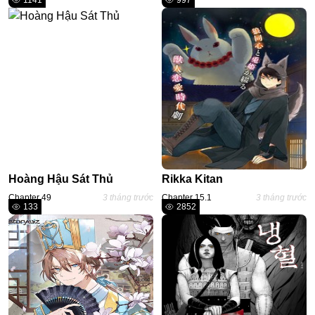
1141
997
Hoàng Hậu Sát Thủ
Rikka Kitan
Chapter 49
3 tháng trước
Chapter 15.1
3 tháng trước
133
2852