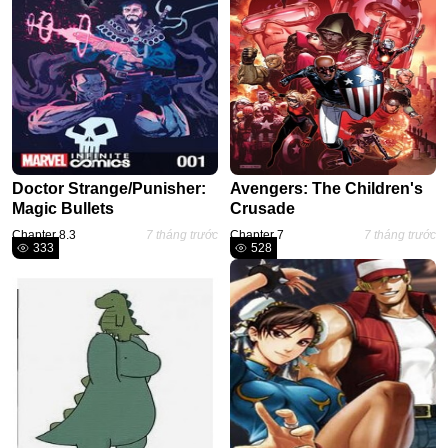
Military
#Tình Yêu Chị Em
Mecha
Cooking
#Ngôn Tình Hắc Đạo
Doctor Strange/Punisher:
Avengers: The Children's
#Thanh Mai Trúc Mã
Magic Bullets
Crusade
Chapter 8.3
7 tháng trước
Chapter 7
7 tháng trước
#Truyện Nữ Giả Nam
333
528
Nhân Thú
#Nuôi Rồi Thịt
Mafia
#Cổ Phong
#Hậu Cung