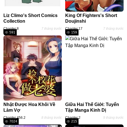
#Sét ⚡
Thiếu Nhi
Liz Climo's Short Comics
King Of Fighters's Short
Collection
Doujinshi
Chapter 8
7 tháng trước
Chapter 17
7 tháng trước
591
159
Nhặt Được Hoa Khôi Về
Giữa Hai Thế Giới: Tuyển
Làm Vợ
Tập Manga Kinh Dị
Chapter 456.2
8 tháng trước
Chapter 2
9 tháng trước
7024
215