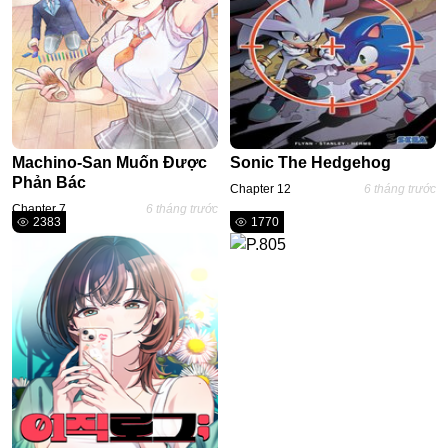
One Shot
Yuri
Truyện Scan
Yaoi
Machino-San Muốn Được
Sonic The Hedgehog
#Trùng Sinh
Phản Bác
Chapter 12
6 tháng trước
Cưới Trước Yêu Sau
Chapter 7
6 tháng trước
2383
1770
#Cục Cưng
#Âu Cổ
Showbiz
Adult
Mature
Trọng Sinh