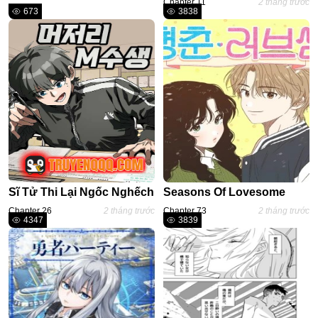
Chapter 11
2 tháng trước
673
3838
Adventure
Tu Tiên
Ngôn Tình
Slice Of Life
School Life
Manga
Supernatural
Sĩ Tử Thi Lại Ngốc Nghếch
Seasons Of Lovesome
Xuyên Không
Chapter 26
2 tháng trước
Chapter 73
2 tháng trước
4347
3839
Shounen
Cổ Đại
Mystery
Webtoon