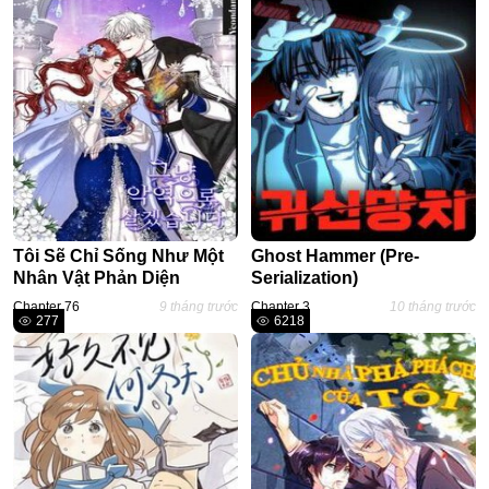
Tôi Sẽ Chỉ Sống Như Một
Ghost Hammer (Pre-
Nhân Vật Phản Diện
Serialization)
Chapter 76
9 tháng trước
Chapter 3
10 tháng trước
277
6218