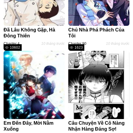
Đã Lâu Không Gặp, Hà
Chủ Nhà Phá Phách Của
Đông Thiên
Tôi
Chapter 4
10 tháng trước
Chapter 90
10 tháng trước
10602
1623
Em Đến Đây, Mời Nằm
Câu Chuyện Về Cô Nàng
Xuống
Nhận Hàng Đáng Sợ!