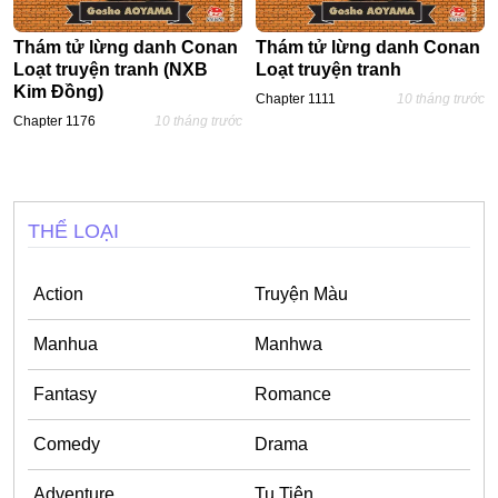
Ecchi
Thám tử lừng danh Conan
Thám tử lừng danh Conan
Loạt truyện tranh (NXB
Loạt truyện tranh
Nữ Cường
Kim Đồng)
Chapter 1111
10 tháng trước
Huyền Huyễn
Chapter 1176
10 tháng trước
Tổng Tài
Isekai
THỂ LOẠI
#Chiếm Hữu Mạnh Mẽ
Sports
Action
Truyện Màu
Magic
Manhua
Manhwa
Comic
Fantasy
Romance
#Ngược Tâm
Josei
Comedy
Drama
Gender Bender
Adventure
Tu Tiên