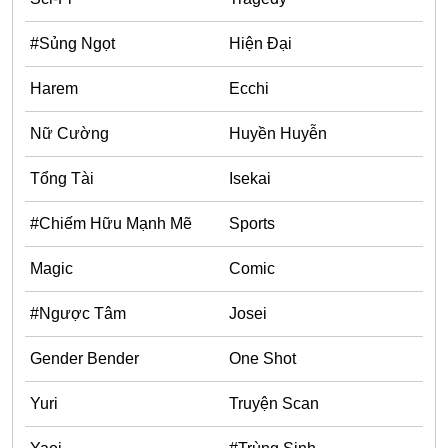
Doujinshi
Thanh Xuân Vườn Trường
#Sủng Ngọt
Hiện Đại
Shounen Ai
Harem
Ecchi
Báo Thù
Nữ Cường
Huyền Huyễn
Shoujo Ai
Tổng Tài
Isekai
#Trâu Già Gặm Cỏ Non
Smut
#Chiếm Hữu Mạnh Mẽ
Sports
Demons
Magic
Comic
Anime
#Ngược Tâm
Josei
Detective
Gender Bender
One Shot
#Hoàng Gia
Trinh Thám
Yuri
Truyện Scan
#Ma Cà Rồng