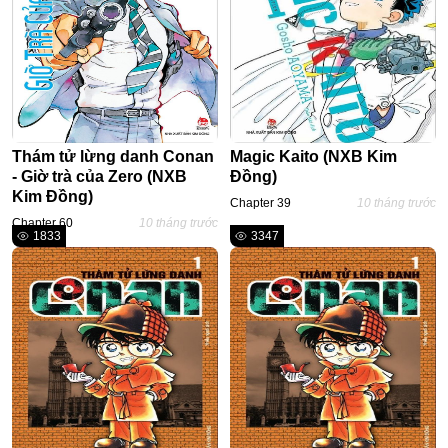
Horror
Chuyển Sinh
Psychological
Martial Arts
Thám tử lừng danh Conan
Magic Kaito (NXB Kim
Shoujo
- Giờ trà của Zero (NXB
Đồng)
Đam Mỹ
Kim Đồng)
Chapter 39
10 tháng trước
Chapter 60
10 tháng trước
Historical
1833
3347
Seinen
Sci-Fi
Tragedy
#Sủng Ngọt
Hiện Đại
Harem