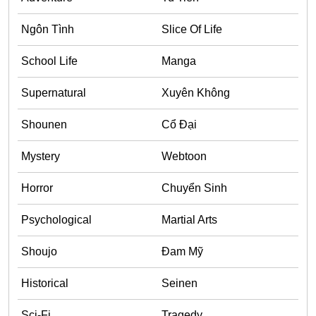
One Shot
Ngôn Tình
Slice Of Life
Yuri
School Life
Manga
Truyện Scan
Yaoi
Supernatural
Xuyên Không
#Trùng Sinh
Shounen
Cổ Đại
Cưới Trước Yêu Sau
Mystery
Webtoon
#Cục Cưng
Horror
Chuyển Sinh
#Âu Cổ
Showbiz
Psychological
Martial Arts
Adult
Shoujo
Đam Mỹ
Mature
Historical
Seinen
Trọng Sinh
Sci-Fi
Tragedy