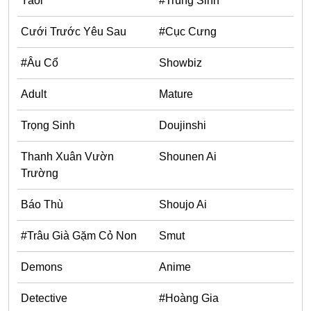
Yaoi
#Trùng Sinh
Military
Cưới Trước Yêu Sau
#Cục Cưng
#Tình Yêu Chị Em
#Âu Cổ
Showbiz
Mecha
Cooking
Adult
Mature
#Ngôn Tình Hắc Đạo
Trọng Sinh
Doujinshi
#Thanh Mai Trúc Mã
Thanh Xuân Vườn
Shounen Ai
#Truyện Nữ Giả Nam
Trường
Nhân Thú
Báo Thù
Shoujo Ai
#Nuôi Rồi Thịt
#Trâu Già Gặm Cỏ Non
Smut
Mafia
#Cổ Phong
Demons
Anime
#Hậu Cung
Detective
#Hoàng Gia