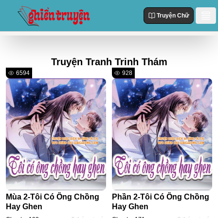
Truyện Chữ
Danh Sách
Truyện Tranh Trinh Thám
Truyện Mới Cập Nhật
Thể loại
6594
928
Truyện Hot
Action
Truyện chữ
Truyện Mới Đăng
Truyện Màu
Truyện Hoàn Thành
Tùy Chỉnh
Manhua
Đăng Nhập
Manhwa
Fantasy
Romance
Mùa 2-Tôi Có Ông Chồng
Phần 2-Tôi Có Ông Chồng
Comedy
Hay Ghen
Hay Ghen
Drama