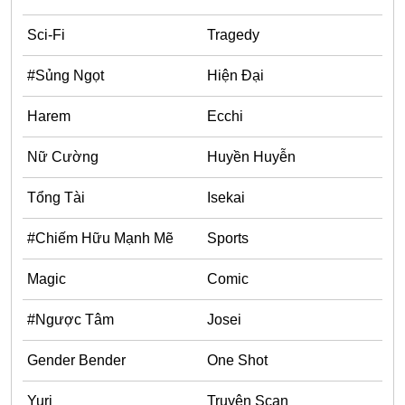
Horror
Sci-Fi
Tragedy
Chuyển Sinh
#Sủng Ngọt
Hiện Đại
Psychological
Martial Arts
Harem
Ecchi
Shoujo
Nữ Cường
Huyền Huyễn
Đam Mỹ
Tổng Tài
Isekai
Historical
#Chiếm Hữu Mạnh Mẽ
Sports
Seinen
Sci-Fi
Magic
Comic
Tragedy
#Ngược Tâm
Josei
#Sủng Ngọt
Gender Bender
One Shot
Hiện Đại
Yuri
Truyện Scan
Harem