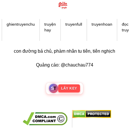
Trọng Sinh
Thanh Xuân Vườn Trường
Shounen Ai
ghientruyenchu
truyện
truyenfull
truyenhoan
đọc
hay
tru
Shoujo Ai
Báo Thù
con đường bá chủ
,
phàm nhân tu tiên
,
tiên nghịch
#Trâu Già Gặm Cỏ Non
Smut
Quảng cáo: @chauchau774
Demons
Anime
S
T
LẤY KEY
Detective
#Hoàng Gia
Trinh Thám
#Ma Cà Rồng