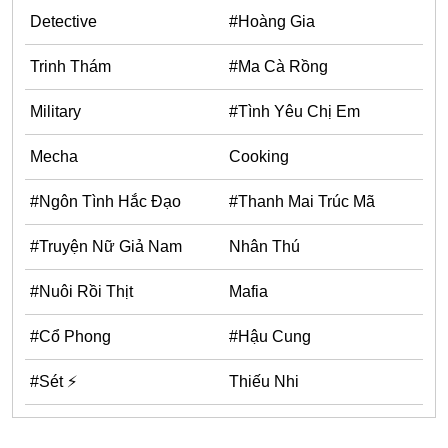
One Shot
Detective
#Hoàng Gia
Truyện Scan
Trinh Thám
#Ma Cà Rồng
Yuri
Military
#Tình Yêu Chị Em
Yaoi
Mecha
Cooking
Cưới Trước Yêu Sau
#Trùng Sinh
#Ngôn Tình Hắc Đạo
#Thanh Mai Trúc Mã
#Cục Cưng
#Truyện Nữ Giả Nam
Nhân Thú
Showbiz
#Nuôi Rồi Thịt
Mafia
#Âu Cổ
#Cổ Phong
#Hậu Cung
Doujinshi
Adult
#Sét ⚡
Thiếu Nhi
Mature