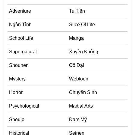
Adventure
Adventure
Tu Tiên
Tu Tiên
Ngôn Tình
Slice Of Life
Ngôn Tình
School Life
Manga
Slice Of Life
Supernatural
Xuyên Không
School Life
Manga
Shounen
Cổ Đại
Supernatural
Mystery
Webtoon
Xuyên Không
Horror
Chuyển Sinh
Shounen
Psychological
Martial Arts
Cổ Đại
Mystery
Shoujo
Đam Mỹ
Webtoon
Historical
Seinen