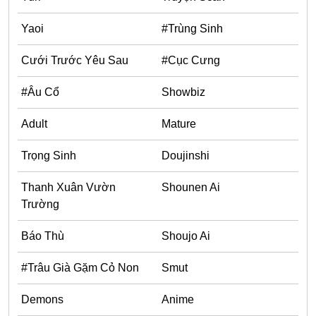
Ecchi
Yaoi
#Trùng Sinh
Nữ Cường
Cưới Trước Yêu Sau
#Cục Cưng
Huyền Huyễn
#Âu Cổ
Showbiz
Tổng Tài
Adult
Mature
Isekai
#Chiếm Hữu Mạnh Mẽ
Trọng Sinh
Doujinshi
Sports
Thanh Xuân Vườn
Shounen Ai
Magic
Trường
Comic
Báo Thù
Shoujo Ai
#Ngược Tâm
#Trâu Già Gặm Cỏ Non
Smut
Josei
Demons
Anime
Gender Bender