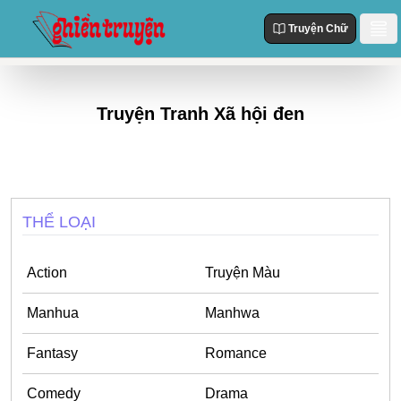
Truyện Chữ
Danh Sách
Truyện Tranh Xã hội đen
Truyện Mới Cập Nhật
Thể loại
Truyện Hot
Action
Truyện chữ
Truyện Mới Đăng
Truyện Màu
Truyện Hoàn Thành
THỂ LOẠI
Tùy Chỉnh
Manhua
Đăng Nhập
Manhwa
Action
Truyện Màu
Fantasy
Manhua
Manhwa
Romance
Fantasy
Romance
Comedy
Comedy
Drama
Drama