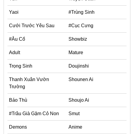
Ecchi
Yaoi
#Trùng Sinh
Nữ Cường
Cưới Trước Yêu Sau
#Cục Cưng
Huyền Huyễn
#Âu Cổ
Showbiz
Tổng Tài
Adult
Mature
Isekai
#Chiếm Hữu Mạnh Mẽ
Trọng Sinh
Doujinshi
Sports
Thanh Xuân Vườn
Shounen Ai
Magic
Trường
Comic
Báo Thù
Shoujo Ai
#Ngược Tâm
#Trâu Già Gặm Cỏ Non
Smut
Josei
Demons
Anime
Gender Bender