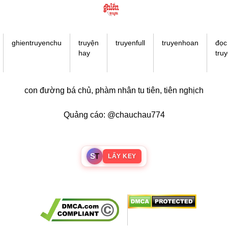
Doujinshi
Thanh Xuân Vườn Trường
Shounen Ai
ghientruyenchu
truyện
truyenfull
truyenhoan
đọc
hay
tru
Báo Thù
Shoujo Ai
con đường bá chủ
,
phàm nhân tu tiên
,
tiên nghịch
#Trâu Già Gặm Cỏ Non
Smut
Quảng cáo: @chauchau774
Demons
Anime
S
T
LẤY KEY
Detective
#Hoàng Gia
Trinh Thám
#Ma Cà Rồng