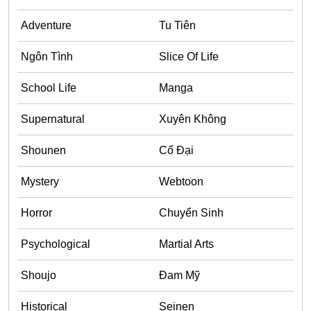
Adventure
Adventure
Tu Tiên
Tu Tiên
Ngôn Tình
Slice Of Life
Ngôn Tình
School Life
Manga
Slice Of Life
Supernatural
Xuyên Không
School Life
Manga
Shounen
Cổ Đại
Supernatural
Mystery
Webtoon
Xuyên Không
Horror
Chuyển Sinh
Shounen
Psychological
Martial Arts
Cổ Đại
Mystery
Shoujo
Đam Mỹ
Webtoon
Historical
Seinen