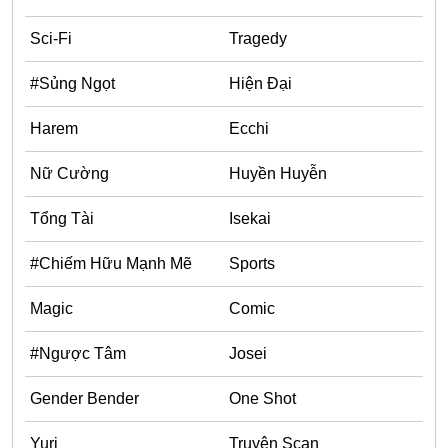
Horror
Sci-Fi
Tragedy
Chuyển Sinh
#Sủng Ngọt
Hiện Đại
Psychological
Martial Arts
Harem
Ecchi
Shoujo
Nữ Cường
Huyền Huyễn
Đam Mỹ
Tổng Tài
Isekai
Historical
#Chiếm Hữu Mạnh Mẽ
Sports
Seinen
Sci-Fi
Magic
Comic
Tragedy
#Ngược Tâm
Josei
#Sủng Ngọt
Gender Bender
One Shot
Hiện Đại
Yuri
Truyện Scan
Harem