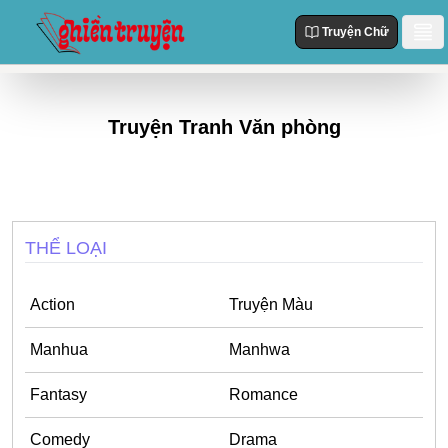
Truyện Chữ
Danh Sách
Truyện Tranh Văn phòng
Truyện Mới Cập Nhật
Thể loại
Truyện Hot
Action
Truyện chữ
Truyện Mới Đăng
Truyện Màu
Truyện Hoàn Thành
THỂ LOẠI
Tùy Chỉnh
Manhua
Đăng Nhập
Manhwa
Action
Truyện Màu
Fantasy
Manhua
Manhwa
Romance
Fantasy
Romance
Comedy
Comedy
Drama
Drama