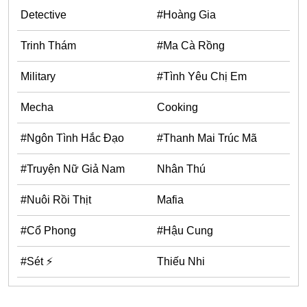
One Shot
Detective
#Hoàng Gia
Yuri
Trinh Thám
#Ma Cà Rồng
Truyện Scan
Military
#Tình Yêu Chị Em
Yaoi
Mecha
Cooking
#Trùng Sinh
Cưới Trước Yêu Sau
#Ngôn Tình Hắc Đạo
#Thanh Mai Trúc Mã
#Cục Cưng
#Truyện Nữ Giả Nam
Nhân Thú
#Âu Cổ
#Nuôi Rồi Thịt
Mafia
Showbiz
#Cổ Phong
#Hậu Cung
Adult
Mature
#Sét ⚡
Thiếu Nhi
Trọng Sinh