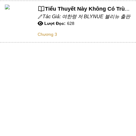
Tiểu Thuyết Này Không Có Trùm Cuối
Chữa Lành
Tác Giả: 여한령 저 BLYNUE 블리뉴 출판
Sủng
Lượt Đọc:
628
Trả Thù
Chương 3
Gia Đình
Hài Hước
Trọng Sinh
Hào Môn Thế Gia
Sảng Văn
Ngược
Xuyên Không
Tiểu Thuyết
Đoản Văn