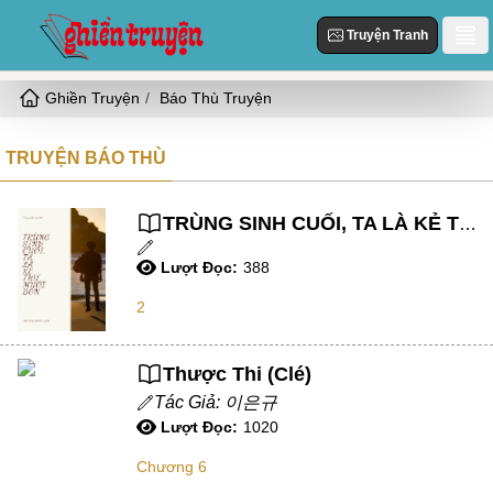
Truyện Tranh
Ghiền Truyện
Báo Thù Truyện
Danh Sách
Truyện Mới Cập Nhật
TRUYỆN BÁO THÙ
Thể loại
Truyện Hot
Hiện Đại
Truyện Tranh
TRÙNG SINH CUỐI, TA LÀ KẺ THỨ MƯỜI BỐN
Truyện Mới Đăng
Ngôn Tình
Lượt Đọc:
388
Truyện Hoàn Thành
Tùy Chỉnh
HE
2
Đăng Nhập
Nữ Cường
Vả Mặt
Thược Thi (Clé)
Tác Giả: 이은규
Cổ Đại
Lượt Đọc:
1020
Ngọt
Chương 6
Đô Thị