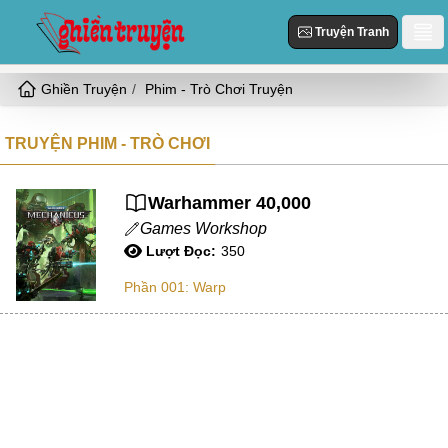
Truyện Tranh
Ghiền Truyện
Phim - Trò Chơi Truyện
Danh Sách
Truyện Mới Cập Nhật
TRUYỆN PHIM - TRÒ CHƠI
Thể loại
Truyện Hot
Hiện Đại
Truyện Tranh
Warhammer 40,000
Truyện Mới Đăng
Ngôn Tình
Games Workshop
Truyện Hoàn Thành
Tùy Chỉnh
Lượt Đọc:
350
HE
Phần 001: Warp
Đăng Nhập
Nữ Cường
Vả Mặt
Cổ Đại
Ngọt
Đô Thị