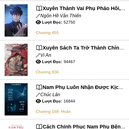
Xuyên Thành Vai Phụ Pháo Hôi, Dựa Vào Dị Năng Bước Lên Đỉnh Cao Nhân Sinh
Chữa Lành
Ngôn Hề Vân Thiển
Sủng
Lượt Đọc:
52750
Trả Thù
Chương 455
Gia Đình
Xuyên Sách Ta Trở Thành Chính Thất Đanh Đá Của Phản Diện
Hài Hước
Vi An
Trọng Sinh
Lượt Đọc:
94467
Hào Môn Thế Gia
Chương 836
Sảng Văn
Nam Phụ Luôn Nhận Được Kịch Bản Si Tình
Ngược
Chúc Lân
Lượt Đọc:
16844
Xuyên Không
Chương 168: Hoàn
Tiểu Thuyết
Đoản Văn
Cách Chinh Phục Nam Phụ Bệnh Kiều