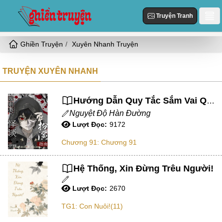
Truyện Tranh
Ghiền Truyện
Xuyên Nhanh Truyện
Danh Sách
Truyện Mới Cập Nhật
TRUYỆN XUYÊN NHANH
Thể loại
Truyện Hot
Hiện Đại
Truyện Tranh
Hướng Dẫn Quy Tắc Sắm Vai Quái Đàm
Truyện Mới Đăng
Ngôn Tình
Nguyệt Độ Hàn Đường
Truyện Hoàn Thành
Tùy Chỉnh
Lượt Đọc:
9172
HE
Chương 91: Chương 91
Đăng Nhập
Nữ Cường
Vả Mặt
Hệ Thống, Xin Đừng Trêu Người!
Cổ Đại
Lượt Đọc:
2670
Ngọt
TG1: Con Nuôi!(11)
Đô Thị