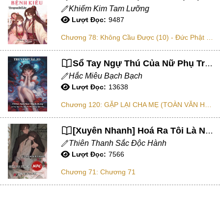
Tổng Tài
Khiếm Kim Tam Lưỡng
Lượt Đọc:
9487
Hệ Thống
Chương 78: Không Cầu Được (10) - Đức Phật Và Tín Đồ
Truy Thê
Linh Dị
Sổ Tay Ngự Thú Của Nữ Phụ Trong Mạt Thế
Hắc Miêu Bạch Bạch
Cung Đấu
Lượt Đọc:
13638
Huyền Huyễn
Chương 120: GẶP LẠI CHA MẸ (TOÀN VĂN HOÀN)
Dưỡng Thê
[Xuyên Nhanh] Hoá Ra Tôi Là NPC Ở Vô Hạn Lưu
Hư Cấu Kỳ Ảo
Thiên Thanh Sắc Độc Hành
Gia Đấu
Lượt Đọc:
7566
Kinh Dị
Chương 71: Chương 71
Gương Vỡ Không Lành
Xuyên Sách
Vô Tri