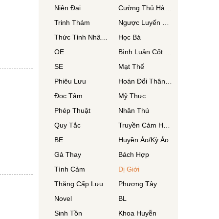
Niên Đại
Cường Thủ Hào Đoạt
Trinh Thám
Ngược Luyến Tàn Tâm
Thức Tỉnh Nhân Vật
Học Bá
OE
Bình Luận Cốt Truyện
SE
Mạt Thế
Phiêu Lưu
Hoán Đổi Thân Xác
Đọc Tâm
Mỹ Thực
Phép Thuật
Nhân Thú
Quy Tắc
Truyền Cảm Hứng
BE
Huyền Ảo/Kỳ Ảo
Gả Thay
Bách Hợp
Tình Cảm
Dị Giới
Thăng Cấp Lưu
Phương Tây
Novel
BL
Sinh Tồn
Khoa Huyễn