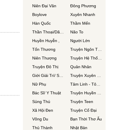
Niên Đại Văn
Đông Phương
Boylove
Xuyên Nhanh
Hàn Quốc
Thầm Mến
Thần Thoại/Dã Sử
Não To
Huyền Huyễn ,
Người Lớn
Tổn Thương
Truyện Ngôn Tình
Niên Thượng
Truyện Hệ Thống
Truyện Đô Thị
Quân Nhân
Giới Giải Trí/ Showbiz
Truyện Xuyên Không
Nữ Phụ
Tâm Linh - Tôn Giáo
Bác Sĩ/ Y Thuật
Truyện Huyền Huyễn
Sủng Thú
Truyện Teen
Xã Hội Đen
Truyện Cổ Đại
Võng Du
Bạn Thời Thơ Ấu
Thủ Thành
Nhật Bản