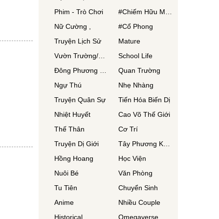
Phim - Trò Chơi
#Chiếm Hữu Mạnh Mẽ
Nữ Cường ,
#Cổ Phong
Truyện Lịch Sử
Mature
Vườn Trường/Thanh Xuân/ Thanh Mai Trúc Mã
School Life
Đông Phương Huyền Huyễn
Quan Trường
Ngự Thú
Nhẹ Nhàng
Truyện Quân Sự
Tiến Hóa Biến Dị
Nhiệt Huyết
Cao Võ Thế Giới
Thế Thân
Cơ Trí
Truyện Dị Giới
Tây Phương Kỳ Huyễn
Hồng Hoang
Học Viện
Nuôi Bé
Văn Phòng
Tu Tiên
Chuyển Sinh
Anime
Nhiều Couple
Historical
Omegaverse