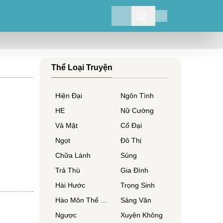
Search
Thể Loại Truyện
Hiện Đại
Ngôn Tình
HE
Nữ Cường
Vả Mặt
Cổ Đại
Ngọt
Đô Thị
Chữa Lành
Sủng
Trả Thù
Gia Đình
Hài Hước
Trọng Sinh
Hào Môn Thế Gia
Sảng Văn
Ngược
Xuyên Không