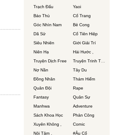
Trạch Đấu
Yaoi
Báo Thù
Cổ Trang
Góc Nhìn Nam
Bẻ Cong
Dã Sử
Cổ Tiên Hiệp
Siêu Nhiên
Giới Giải Trí
Niên Hạ
Hài Hước ,
Truyện Dịch Free
Truyện Trinh Thám
Nợ Nần
Tây Du
Đồng Nhân
Thám Hiểm
Quân Đội
Rape
Fantasy
Quân Sự
Manhwa
Adventure
Sách Khoa Học
Phản Công
Xuyên Không ,
Comic
Nội Tâm ,
#Âu Cổ