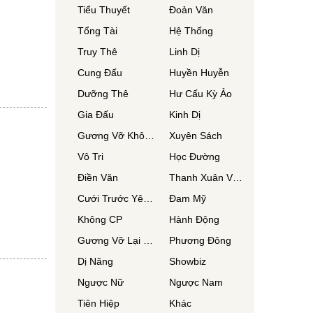
Tiểu Thuyết
Đoản Văn
Tổng Tài
Hệ Thống
Truy Thê
Linh Dị
Cung Đấu
Huyền Huyễn
Dưỡng Thê
Hư Cấu Kỳ Ảo
Gia Đấu
Kinh Dị
Gương Vỡ Không Lành
Xuyên Sách
Vô Tri
Học Đường
Điền Văn
Thanh Xuân Vườn Trường
Cưới Trước Yêu Sau
Đam Mỹ
Không CP
Hành Động
Gương Vỡ Lại Lành
Phương Đông
Dị Năng
Showbiz
Ngược Nữ
Ngược Nam
Tiên Hiệp
Khác