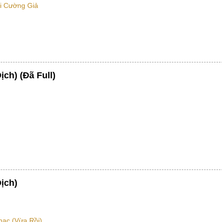
i Cường Giả
ch) (Đã Full)
ịch)
ạc (vừa Rồi)