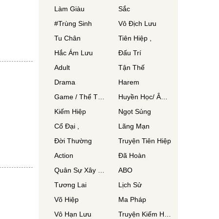
Làm Giàu
Sắc
#Trùng Sinh
Vô Địch Lưu
Tu Chân
Tiên Hiệp ,
Hắc Ám Lưu
Đấu Trí
Adult
Tận Thế
Drama
Harem
Game / Thể Thao
Huyền Học/ Âm Dương Sư/ Phong Thuỷ Sư
Kiếm Hiệp
Ngọt Sủng
Cổ Đại ,
Lãng Mạn
Đời Thường
Truyện Tiên Hiệp
Action
Đã Hoàn
Quân Sự Xây Dựng
ABO
Tương Lai
Lịch Sử
Võ Hiệp
Ma Pháp
Vô Hạn Lưu
Truyện Kiếm Hiệp