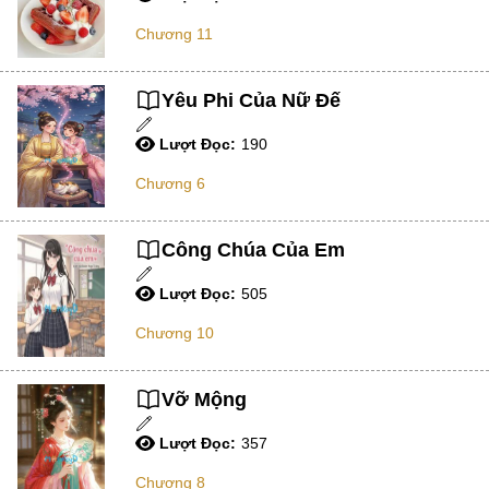
Chương 11
Học Đường
Điền Văn
Yêu Phi Của Nữ Đế
Thanh Xuân Vườn Trường
Lượt Đọc:
190
Cưới Trước Yêu Sau
Chương 6
Đam Mỹ
Không CP
Công Chúa Của Em
Hành Động
Lượt Đọc:
505
Gương Vỡ Lại Lành
Chương 10
Phương Đông
Dị Năng
Vỡ Mộng
Showbiz
Lượt Đọc:
357
Ngược Nữ
Chương 8