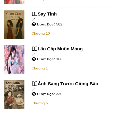
Ngược Nam
Say Tình
Tiên Hiệp
Khác
Lượt Đọc:
582
Niên Đại
Chương 10
Cường Thủ Hào Đoạt
Lần Gặp Muộn Màng
Trinh Thám
Lượt Đọc:
166
Ngược Luyến Tàn Tâm
Chương 1
Thức Tỉnh Nhân Vật
Học Bá
Ánh Sáng Trước Giông Bão
OE
Lượt Đọc:
336
Bình Luận Cốt Truyện
Chương 6
SE