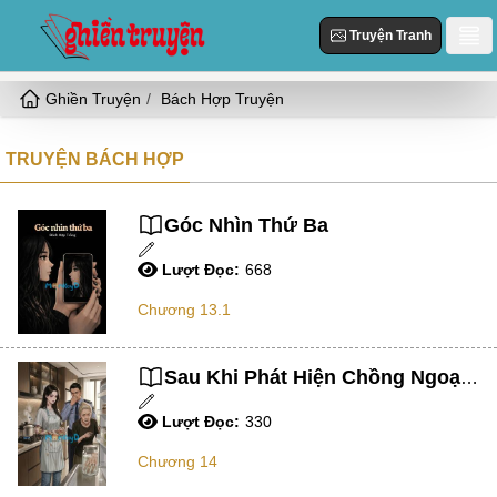
Truyện Tranh
Ghiền Truyện
Bách Hợp Truyện
Danh Sách
Truyện Mới Cập Nhật
TRUYỆN BÁCH HỢP
Thể loại
Truyện Hot
Hiện Đại
Truyện Tranh
Góc Nhìn Thứ Ba
Truyện Mới Đăng
Ngôn Tình
Lượt Đọc:
668
Truyện Hoàn Thành
Tùy Chỉnh
HE
Chương 13.1
Đăng Nhập
Nữ Cường
Vả Mặt
Sau Khi Phát Hiện Chồng Ngoại Tình, Gã Chồng Bạo Hành Tôi Đã Mất Tích
Cổ Đại
Lượt Đọc:
330
Ngọt
Chương 14
Đô Thị