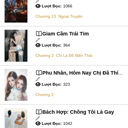
Lượt Đọc:
1066
Tình Cảm
Chương 13: Ngoại Truyện
Dị Giới
Thăng Cấp Lưu
Giam Cầm Trái Tim
Phương Tây
Lượt Đọc:
364
Novel
Chương 2: Chị Là Đồ Biến Thái
BL
Sinh Tồn
Phu Nhân, Hôm Nay Chị Đã Thích Em Chưa?
Khoa Huyễn
Lượt Đọc:
323
Làm Giàu
Chương 2
Sắc
#Trùng Sinh
Bách Hợp: Chồng Tôi Là Gay
Vô Địch Lưu
Lượt Đọc:
1042