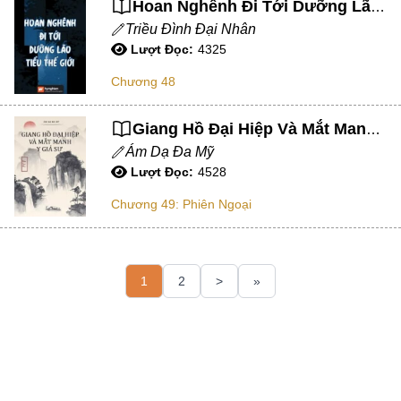
Hoan Nghênh Đi Tới Dưỡng Lão Tiểu Thế Giới
Truyện Kiếm Hiệp
Triều Đình Đại Nhân
Niên Đại Văn
Lượt Đọc:
4325
Đông Phương
Chương 48
Boylove
Giang Hồ Đại Hiệp Và Mắt Manh Y Giả Sư
Xuyên Nhanh
Ám Dạ Đa Mỹ
Hàn Quốc
Lượt Đọc:
4528
Thầm Mến
Chương 49: Phiên Ngoại
Thần Thoại/Dã Sử
Não To
1
2
>
»
Huyền Huyễn ,
Người Lớn
Tổn Thương
Truyện Ngôn Tình