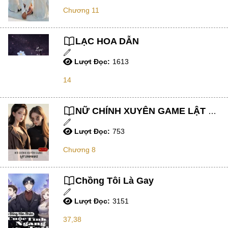
Tu Chân
Chương 11
Tiên Hiệp ,
Hắc Ám Lưu
LẠC HOA DẪN
Đấu Trí
Lượt Đọc:
1613
Adult
14
Tận Thế
NỮ CHÍNH XUYÊN GAME LẬT SHOWBIZ
Drama
Lượt Đọc:
753
Harem
Chương 8
Game / Thể Thao
Huyền Học/ Âm Dương Sư/ Phong Thuỷ Sư
Chồng Tôi Là Gay
Kiếm Hiệp
Lượt Đọc:
3151
Ngọt Sủng
37,38
Cổ Đại ,