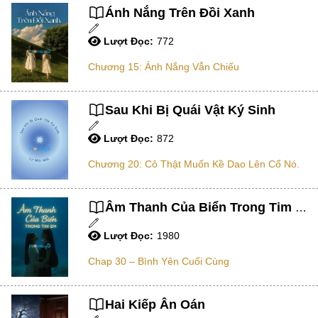
Mạt Thế
Ánh Nắng Trên Đồi Xanh
Phiêu Lưu
Lượt Đọc:
772
Hoán Đổi Thân Xác
Chương 15: Ánh Nắng Vẫn Chiếu
Đọc Tâm
Mỹ Thực
Sau Khi Bị Quái Vật Ký Sinh
Phép Thuật
Lượt Đọc:
872
Nhân Thú
Chương 20: Cô Thật Muốn Kề Dao Lên Cổ Nó.
Quy Tắc
Truyền Cảm Hứng
Âm Thanh Của Biển Trong Tim Em
BE
Lượt Đọc:
1980
Huyền Ảo/Kỳ Ảo
Chap 30 – Bình Yên Cuối Cùng
Gả Thay
Hai Kiếp Ân Oán
Bách Hợp