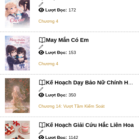
Tổng Tài
Lượt Đọc:
172
Hệ Thống
Chương 4
Truy Thê
Linh Dị
May Mắn Có Em
Cung Đấu
Lượt Đọc:
153
Huyền Huyễn
Chương 4
Dưỡng Thê
Kế Hoạch Dạy Bảo Nữ Chính Hướng Thiện
Hư Cấu Kỳ Ảo
Gia Đấu
Lượt Đọc:
350
Kinh Dị
Chương 14: Vượt Tầm Kiểm Soát
Gương Vỡ Không Lành
Kế Hoạch Giải Cứu Hắc Liên Hoa
Xuyên Sách
Lượt Đọc:
1142
Vô Tri