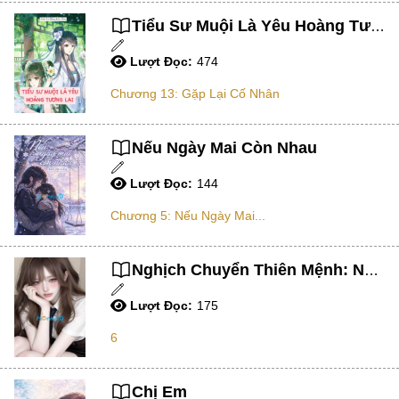
Tiểu Sư Muội Là Yêu Hoàng Tương Lai Thì Phải Làm Sao??
Chữa Lành
Sủng
Lượt Đọc:
474
Trả Thù
Chương 13: Gặp Lại Cố Nhân
Gia Đình
Nếu Ngày Mai Còn Nhau
Hài Hước
Lượt Đọc:
144
Trọng Sinh
Chương 5: Nếu Ngày Mai...
Hào Môn Thế Gia
Sảng Văn
Nghịch Chuyển Thiên Mệnh: Nữ Phụ Mạt Thế Thức Tỉnh.
Ngược
Lượt Đọc:
175
Xuyên Không
6
Tiểu Thuyết
Đoản Văn
Chị Em