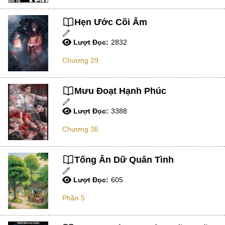
Lãng Mạn
Hẹn Ước Cõi Âm
Đời Thường
Lượt Đọc:
2832
Truyện Tiên Hiệp
Chương 29
Action
Đã Hoàn
Mưu Đoạt Hạnh Phúc
Quân Sự Xây Dựng
Lượt Đọc:
3388
ABO
Chương 36
Tương Lai
Lịch Sử
Tống Ân Dữ Quân Tình
Võ Hiệp
Lượt Đọc:
605
Ma Pháp
Phần 5
Vô Hạn Lưu