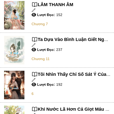
Mạt Thế
LÂM THANH ÂM
Phiêu Lưu
Lượt Đọc:
152
Hoán Đổi Thân Xác
Chương 7
Đọc Tâm
Mỹ Thực
Ta Dựa Vào Bình Luận Giết Ngược Lại Nữ Chính
Phép Thuật
Lượt Đọc:
237
Nhân Thú
Chương 11
Quy Tắc
Truyền Cảm Hứng
Tôi Nhìn Thấy Chỉ Số Sát Ý Của Chồng Sắp Cưới
BE
Lượt Đọc:
192
Huyền Ảo/Kỳ Ảo
6
Gả Thay
Khi Nước Lã Hơn Cả Giọt Máu Đào
Bách Hợp