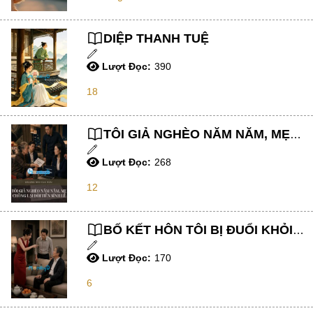
Ngược Nam
DIỆP THANH TUỆ
Tiên Hiệp
Khác
Lượt Đọc:
390
Niên Đại
18
Cường Thủ Hào Đoạt
TÔI GIẢ NGHÈO NĂM NĂM, MẸ CHỒNG LẠI ĐÒI TIỀN SÍNH LỄ
Trinh Thám
Lượt Đọc:
268
Ngược Luyến Tàn Tâm
12
Thức Tỉnh Nhân Vật
Học Bá
BỐ KẾT HÔN TÔI BỊ ĐUỔI KHỎI NHÀ, MẸ ÂM THẦM GIÚP TÔI ÔM HẾT TÀI SẢN CỦA ÔNG TA
OE
Lượt Đọc:
170
Bình Luận Cốt Truyện
6
SE