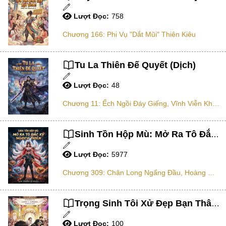
Tổng Tài
Lượt Đọc:
758
Hệ Thống
Chương 166: Phi Vụ "dắt Mũi" Thiên Kiêu
Truy Thê
Linh Dị
Tu La Thiên Đế Quyết (Dịch)
Cung Đấu
Lượt Đọc:
48
Huyền Huyễn
Chương 11: Ếch Ngồi Đáy Giếng, Vĩnh Viễn Không Biết Trời Cao!
Dưỡng Thê
Sinh Tồn Hộp Mù: Mở Ra Tô Đắc Kỷ Nghịch Thiên (Dịch)
Hư Cấu Kỳ Ảo
Gia Đấu
Lượt Đọc:
5977
Kinh Dị
Chương 309: Chân Long Ngẩng Đầu, Hoàng Giả Giáng Thế! 3
Gương Vỡ Không Lành
Trọng Sinh Tôi Xử Đẹp Bạn Thân Cũ
Xuyên Sách
Lượt Đọc:
100
Vô Tri