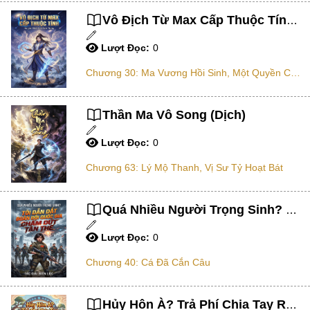
Vô Địch Từ Max Cấp Thuộc Tính (Dịch)
Chữa Lành
Sủng
Lượt Đọc:
0
Trả Thù
Chương 30: Ma Vương Hồi Sinh, Một Quyền Chấn Động Ngộ Đạo Bi
Gia Đình
Thần Ma Vô Song (Dịch)
Hài Hước
Lượt Đọc:
0
Trọng Sinh
Chương 63: Lý Mộ Thanh, Vị Sư Tỷ Hoạt Bát
Hào Môn Thế Gia
Sảng Văn
Quá Nhiều Người Trọng Sinh? Tôi Dẫn Dắt Đoàn Đội Quốc Gia Chấm Dứt Tận Thế (Dịch)
Ngược
Lượt Đọc:
0
Xuyên Không
Chương 40: Cá Đã Cắn Câu
Tiểu Thuyết
Đoản Văn
Hủy Hôn À? Trả Phí Chia Tay Rồi Tính! (Dịch)