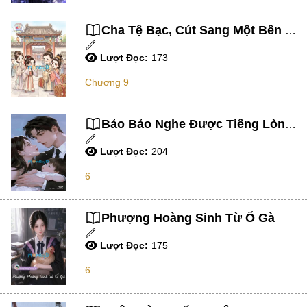
Lãng Mạn
Cha Tệ Bạc, Cút Sang Một Bên Để Ta Nhận Mẹ!
Đời Thường
Lượt Đọc:
173
Truyện Tiên Hiệp
Chương 9
Action
Đã Hoàn
Bảo Bảo Nghe Được Tiếng Lòng Của Cha
Quân Sự Xây Dựng
Lượt Đọc:
204
ABO
6
Tương Lai
Lịch Sử
Phượng Hoàng Sinh Từ Ổ Gà
Võ Hiệp
Lượt Đọc:
175
Ma Pháp
6
Vô Hạn Lưu