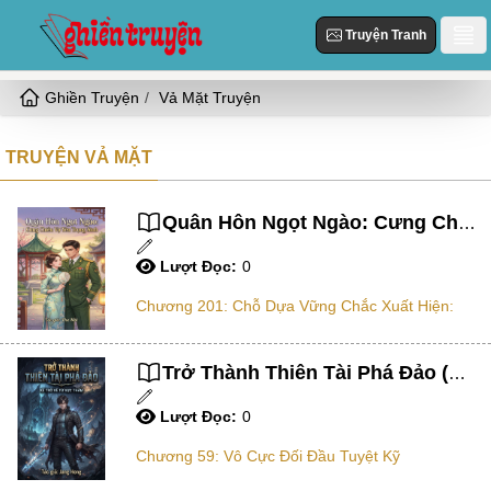
Truyện Tranh
Ghiền Truyện
Vả Mặt Truyện
Danh Sách
Truyện Mới Cập Nhật
TRUYỆN VẢ MẶT
Thể loại
Truyện Hot
Hiện Đại
Truyện Tranh
Quân Hôn Ngọt Ngào: Cưng Chiều Vợ Yêu Trọng Sinh (Dịch)
Truyện Mới Đăng
Ngôn Tình
Lượt Đọc:
0
Truyện Hoàn Thành
Tùy Chỉnh
HE
Chương 201: Chỗ Dựa Vững Chắc Xuất Hiện:
Đăng Nhập
Nữ Cường
Vả Mặt
Trở Thành Thiên Tài Phá Đảo (Dịch)
Cổ Đại
Lượt Đọc:
0
Ngọt
Chương 59: Vô Cực Đối Đầu Tuyệt Kỹ
Đô Thị