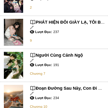
2
Học Đường
Điền Văn
PHÁT HIỆN ĐÔI GIÀY LẠ, TÔI BIẾT CHỒNG MÌNH ĐÃ NGOẠI TÌNH
Thanh Xuân Vườn Trường
Lượt Đọc:
237
Cưới Trước Yêu Sau
9
Đam Mỹ
Không CP
Người Cùng Cảnh Ngộ
Hành Động
Lượt Đọc:
191
Gương Vỡ Lại Lành
Chương 7
Phương Đông
Dị Năng
Đoạn Đường Sau Này, Con Đi Cùng Mẹ
Showbiz
Lượt Đọc:
234
Ngược Nữ
Chương 10