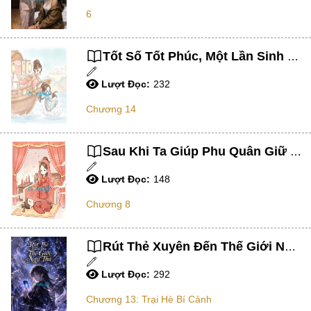
Tu Chân
6
Tiên Hiệp ,
Hắc Ám Lưu
Tốt Số Tốt Phúc, Một Lần Sinh Được Ba Thai
Đấu Trí
Lượt Đọc:
232
Adult
Chương 14
Tận Thế
Sau Khi Ta Giúp Phu Quân Giữ Mình Trong Sạch
Drama
Lượt Đọc:
148
Harem
Chương 8
Game / Thể Thao
Huyền Học/ Âm Dương Sư/ Phong Thuỷ Sư
Rút Thẻ Xuyên Đến Thế Giới Ngự Thú
Kiếm Hiệp
Lượt Đọc:
292
Ngọt Sủng
Chương 13: Trại Hè Bí Cảnh
Cổ Đại ,