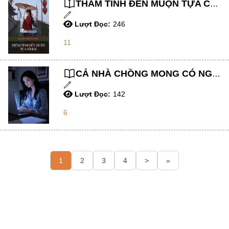
THÂM TÌNH ĐẾN MUỘN TỰA CỎ RÁC
Truyện Kiếm Hiệp
Niên Đại Văn
Lượt Đọc:
246
Đông Phương
11
Boylove
CẢ NHÀ CHỒNG MONG CÓ NGƯỜI RA ĐI ĐỂ NHẬN TIỀN BẢO HIỂM, NHƯNG NGƯỜI RA ĐI LẠI LÀ BỌN HỌ
Xuyên Nhanh
Lượt Đọc:
142
Hàn Quốc
6
Thầm Mến
Thần Thoại/Dã Sử
Não To
1
2
3
4
>
»
Huyền Huyễn ,
Người Lớn
Tổn Thương
Truyện Ngôn Tình