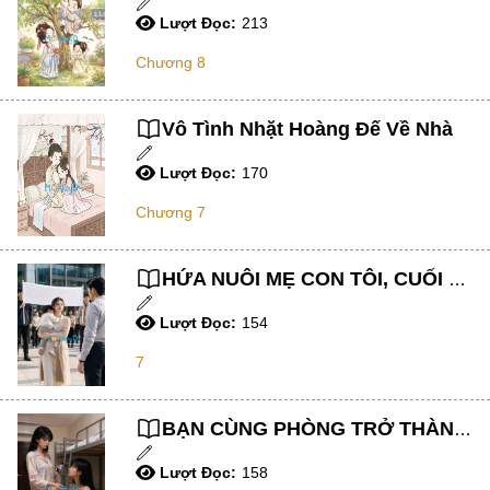
Lượt Đọc:
213
Tình Cảm
Chương 8
Dị Giới
Thăng Cấp Lưu
Vô Tình Nhặt Hoàng Đế Về Nhà
Phương Tây
Lượt Đọc:
170
Novel
Chương 7
BL
Sinh Tồn
HỨA NUÔI MẸ CON TÔI, CUỐI CÙNG LẠI BẮT TÔI NGỬA TAY XIN TỪNG ĐỒNG
Khoa Huyễn
Lượt Đọc:
154
Làm Giàu
7
Sắc
#Trùng Sinh
BẠN CÙNG PHÒNG TRỞ THÀNH VÍ DỤ CHO BÀI TẬP TIÊU DIỆT TRÀ XANH
Vô Địch Lưu
Lượt Đọc:
158