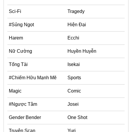
Horror
Sci-Fi
Tragedy
Chuyển Sinh
#Sủng Ngọt
Hiện Đại
Psychological
Martial Arts
Harem
Ecchi
Shoujo
Nữ Cường
Huyền Huyễn
Đam Mỹ
Tổng Tài
Isekai
Historical
#Chiếm Hữu Mạnh Mẽ
Sports
Seinen
Sci-Fi
Magic
Comic
Tragedy
#Ngược Tâm
Josei
#Sủng Ngọt
Gender Bender
One Shot
Hiện Đại
Truyện Scan
Yuri
Harem