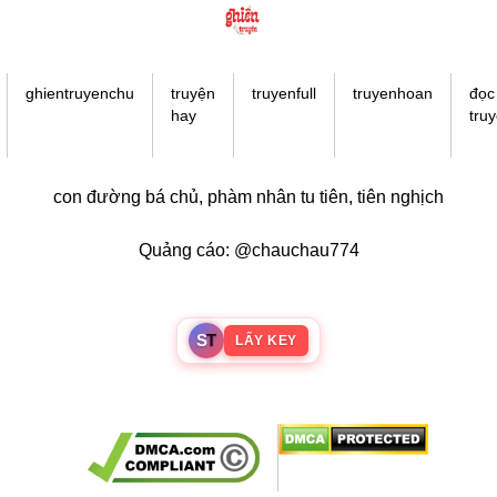
Trọng Sinh
Thanh Xuân Vườn Trường
Shounen Ai
ghientruyenchu
truyện
truyenfull
truyenhoan
đọc
hay
tru
Shoujo Ai
Báo Thù
con đường bá chủ
,
phàm nhân tu tiên
,
tiên nghịch
#Trâu Già Gặm Cỏ Non
Smut
Quảng cáo: @chauchau774
Demons
Anime
S
T
LẤY KEY
Detective
#Hoàng Gia
Trinh Thám
#Ma Cà Rồng