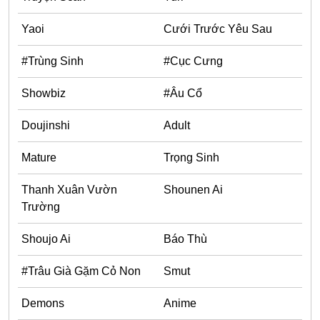
Ecchi
Yaoi
Cưới Trước Yêu Sau
Nữ Cường
#Trùng Sinh
#Cục Cưng
Huyền Huyễn
Showbiz
#Âu Cổ
Tổng Tài
Doujinshi
Adult
Isekai
#Chiếm Hữu Mạnh Mẽ
Mature
Trọng Sinh
Sports
Thanh Xuân Vườn
Shounen Ai
Magic
Trường
Comic
Shoujo Ai
Báo Thù
#Ngược Tâm
#Trâu Già Gặm Cỏ Non
Smut
Josei
Demons
Anime
Gender Bender