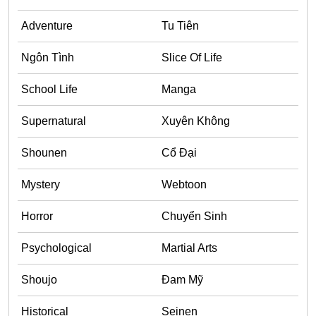
Adventure
Adventure
Tu Tiên
Tu Tiên
Ngôn Tình
Slice Of Life
Ngôn Tình
School Life
Manga
Slice Of Life
Supernatural
Xuyên Không
School Life
Manga
Shounen
Cổ Đại
Supernatural
Mystery
Webtoon
Xuyên Không
Horror
Chuyển Sinh
Shounen
Psychological
Martial Arts
Cổ Đại
Mystery
Shoujo
Đam Mỹ
Webtoon
Historical
Seinen