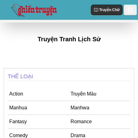
Truyện Chữ
Danh Sách
Truyện Tranh Lịch Sử
Truyện Mới Cập Nhật
Thể loại
Truyện Hot
Action
Truyện chữ
Truyện Mới Đăng
Truyện Màu
Truyện Hoàn Thành
THỂ LOẠI
Tùy Chỉnh
Manhua
Đăng Nhập
Manhwa
Action
Truyện Màu
Fantasy
Manhua
Manhwa
Romance
Fantasy
Romance
Comedy
Comedy
Drama
Drama