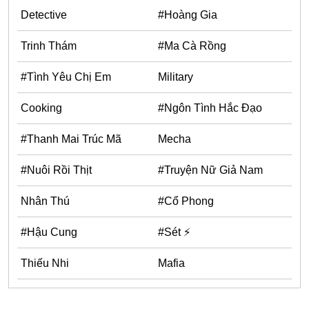
One Shot
Detective
#Hoàng Gia
Truyện Scan
Trinh Thám
#Ma Cà Rồng
Yuri
#Tình Yêu Chị Em
Military
Yaoi
Cooking
#Ngôn Tình Hắc Đạo
Cưới Trước Yêu Sau
#Trùng Sinh
#Thanh Mai Trúc Mã
Mecha
#Cục Cưng
#Nuôi Rồi Thịt
#Truyện Nữ Giả Nam
Showbiz
Nhân Thú
#Cổ Phong
#Âu Cổ
#Hậu Cung
#Sét ⚡
Doujinshi
Adult
Thiếu Nhi
Mafia
Mature