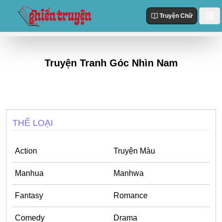
Truyện Chữ
Danh Sách
Truyện Tranh Góc Nhìn Nam
Truyện Mới Cập Nhật
Thể loại
Truyện Hot
Action
Truyện chữ
Truyện Mới Đăng
Truyện Màu
Truyện Hoàn Thành
THỂ LOẠI
Tùy Chỉnh
Manhua
Đăng Nhập
Manhwa
Action
Truyện Màu
Fantasy
Manhua
Manhwa
Romance
Fantasy
Romance
Comedy
Comedy
Drama
Drama