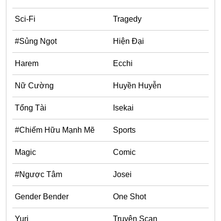
Horror
Sci-Fi
Tragedy
Chuyển Sinh
#Sủng Ngọt
Hiện Đại
Psychological
Martial Arts
Harem
Ecchi
Shoujo
Nữ Cường
Huyền Huyễn
Đam Mỹ
Tổng Tài
Isekai
Historical
#Chiếm Hữu Mạnh Mẽ
Sports
Seinen
Sci-Fi
Magic
Comic
Tragedy
#Ngược Tâm
Josei
#Sủng Ngọt
Gender Bender
One Shot
Hiện Đại
Yuri
Truyện Scan
Harem