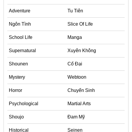
Adventure
Adventure
Tu Tiên
Tu Tiên
Ngôn Tình
Slice Of Life
Ngôn Tình
School Life
Manga
Slice Of Life
Supernatural
Xuyên Không
School Life
Manga
Shounen
Cổ Đại
Supernatural
Mystery
Webtoon
Xuyên Không
Horror
Chuyển Sinh
Shounen
Psychological
Martial Arts
Cổ Đại
Mystery
Shoujo
Đam Mỹ
Webtoon
Historical
Seinen