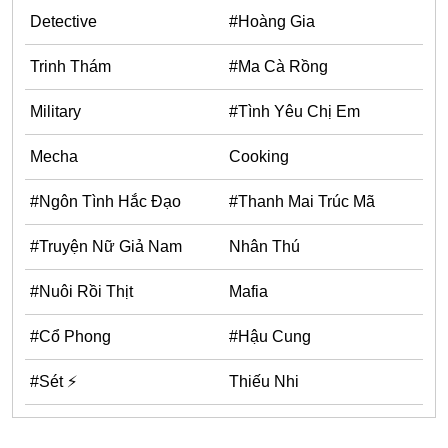
One Shot
Detective
#Hoàng Gia
Yuri
Trinh Thám
#Ma Cà Rồng
Truyện Scan
Military
#Tình Yêu Chị Em
Yaoi
Mecha
Cooking
#Trùng Sinh
Cưới Trước Yêu Sau
#Ngôn Tình Hắc Đạo
#Thanh Mai Trúc Mã
#Cục Cưng
#Truyện Nữ Giả Nam
Nhân Thú
#Âu Cổ
#Nuôi Rồi Thịt
Mafia
Showbiz
#Cổ Phong
#Hậu Cung
Adult
Mature
#Sét ⚡
Thiếu Nhi
Trọng Sinh