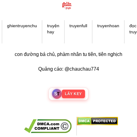
Doujinshi
Thanh Xuân Vườn Trường
Shounen Ai
ghientruyenchu
truyện
truyenfull
truyenhoan
đọc
hay
tru
Báo Thù
Shoujo Ai
con đường bá chủ
,
phàm nhân tu tiên
,
tiên nghịch
#Trâu Già Gặm Cỏ Non
Smut
Quảng cáo: @chauchau774
Demons
Anime
S
T
LẤY KEY
Detective
#Hoàng Gia
Trinh Thám
#Ma Cà Rồng