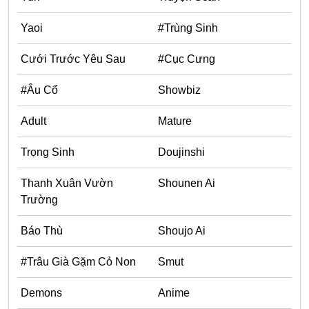
Ecchi
Yaoi
#Trùng Sinh
Nữ Cường
Cưới Trước Yêu Sau
#Cục Cưng
Huyền Huyễn
#Âu Cổ
Showbiz
Tổng Tài
Adult
Mature
Isekai
#Chiếm Hữu Mạnh Mẽ
Trọng Sinh
Doujinshi
Sports
Thanh Xuân Vườn
Shounen Ai
Magic
Trường
Comic
Báo Thù
Shoujo Ai
#Ngược Tâm
#Trâu Già Gặm Cỏ Non
Smut
Josei
Demons
Anime
Gender Bender