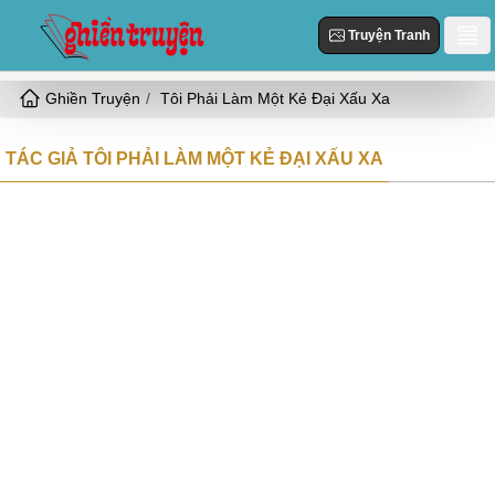
Truyện Tranh
Ghiền Truyện
Tôi Phải Làm Một Kẻ Đại Xấu Xa
Danh Sách
Truyện Mới Cập Nhật
TÁC GIẢ TÔI PHẢI LÀM MỘT KẺ ĐẠI XẤU XA
Thể loại
Truyện Hot
Hiện Đại
Truyện Tranh
Truyện Mới Đăng
Ngôn Tình
Truyện Hoàn Thành
Tùy Chỉnh
HE
Đăng Nhập
Nữ Cường
Vả Mặt
Cổ Đại
Ngọt
Đô Thị