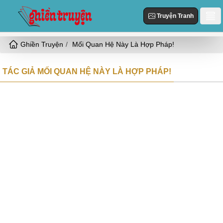
Truyện Tranh
Ghiền Truyện
Mối Quan Hệ Này Là Hợp Pháp!
Danh Sách
Truyện Mới Cập Nhật
TÁC GIẢ MỐI QUAN HỆ NÀY LÀ HỢP PHÁP!
Thể loại
Truyện Hot
Hiện Đại
Truyện Tranh
Truyện Mới Đăng
Ngôn Tình
Truyện Hoàn Thành
Tùy Chỉnh
HE
Đăng Nhập
Nữ Cường
Vả Mặt
Cổ Đại
Ngọt
Đô Thị