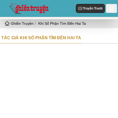
Truyện Tranh
Ghiền Truyện
Khi Số Phận Tìm Đến Hai Ta
Danh Sách
Truyện Mới Cập Nhật
TÁC GIẢ KHI SỐ PHẬN TÌM ĐẾN HAI TA
Thể loại
Truyện Hot
Hiện Đại
Truyện Tranh
Truyện Mới Đăng
Ngôn Tình
Truyện Hoàn Thành
Tùy Chỉnh
HE
Đăng Nhập
Nữ Cường
Vả Mặt
Cổ Đại
Ngọt
Đô Thị