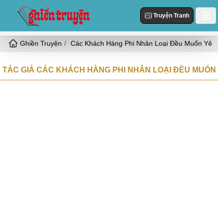
Truyện Tranh
Ghiền Truyện
Các Khách Hàng Phi Nhân Loại Đều Muốn Yêu 
Danh Sách
Truyện Mới Cập Nhật
TÁC GIẢ CÁC KHÁCH HÀNG PHI NHÂN LOẠI ĐỀU MUỐN 
Thể loại
Truyện Hot
Hiện Đại
Truyện Tranh
Truyện Mới Đăng
Ngôn Tình
Truyện Hoàn Thành
Tùy Chỉnh
HE
Đăng Nhập
Nữ Cường
Vả Mặt
Cổ Đại
Ngọt
Đô Thị