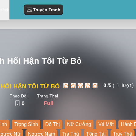
 sách
Truyện Tranh
h Hối Hận Tôi Từ Bỏ
 HỐI HẬN TÔI TỪ BỎ
0 /
5
(
1
lượt )
Theo Dõi
Trạng Thái
0
Full
ình
Trọng Sinh
Đô Thị
Nữ Cường
Vả Mặt
Hành 
gược Nữ
Ngược Nam
Trả Thù
Tổng Tài
Truy Thê