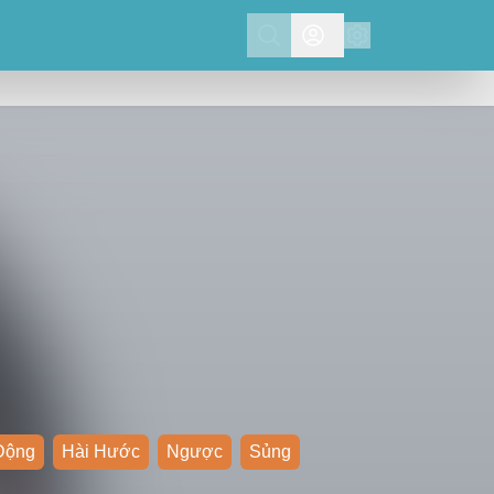
Search
Động
Hài Hước
Ngược
Sủng