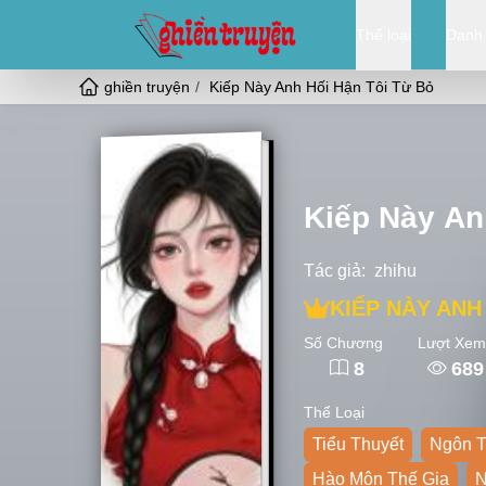
Thể loại
Danh
ghiền truyện
Kiếp Này Anh Hối Hận Tôi Từ Bỏ
Kiếp Này An
Tác giả:
zhihu
KIẾP NÀY ANH
Số Chương
Lượt Xem
8
689
Thể Loại
Tiểu Thuyết
Ngôn T
Hào Môn Thế Gia
N