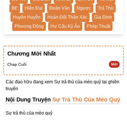
Ngược Nam
BE
Hiện Đại
Đoản Văn
Ngược
Trả Thù
Tiên Hiệp
Huyền Huyễn
Hoán Đổi Thân Xác
Gia Đình
Khác
Phương Đông
Hư Cấu Kỳ Ảo
Phép Thuật
Niên Đại
Cường Thủ Hào Đoạt
Chương Mới Nhất
Trinh Thám
Chap Cuối
Mới
Ngược Luyến Tàn Tâm
Thức Tỉnh Nhân Vật
Các đạo hữu đang xem Sự trả thù của mèo quỷ tại
ghiền
Học Bá
truyện
OE
Nội Dung Truyện
Sự Trả Thù Của Mèo Quỷ
Bình Luận Cốt Truyện
Sự trả thù của mèo quỷ
SE