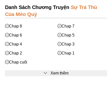
Mạt Thế
Danh Sách Chương Truyện
Sự Trả Thù
Phiêu Lưu
Của Mèo Quỷ
Hoán Đổi Thân Xác
Chap 8
Chap 7
Đọc Tâm
Chap 6
Chap 5
Mỹ Thực
Chap 4
Chap 3
Phép Thuật
Chap 2
Chap 1
Nhân Thú
Chap cuối
Quy Tắc
Truyền Cảm Hứng
Xem thêm
BE
Huyền Ảo/Kỳ Ảo
Facebook
Gả Thay
Bách Hợp