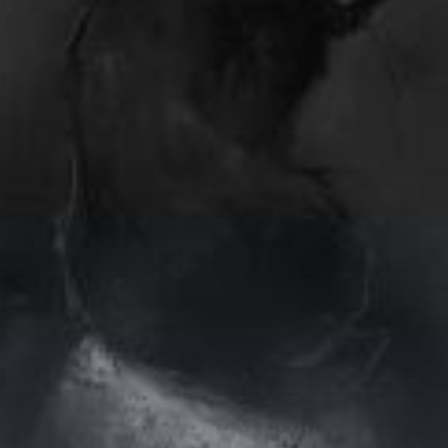
Chữa Lành
Sủng
Trả Thù
Gia Đình
Hài Hước
Trọng Sinh
Hào Môn Thế Gia
Sảng Văn
Ngược
Xuyên Không
Tiểu Thuyết
Đoản Văn