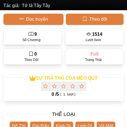
Tác giả:
Tớ là Tây Tây
Học Đường
Đọc truyện
Theo dõi
Điền Văn
Thanh Xuân Vườn Trường
9
1514
Số Chương
Lượt Xem
Cưới Trước Yêu Sau
Đam Mỹ
0
Full
Theo Dõi
Trạng Thái
Không CP
Hành Động
SỰ TRẢ THÙ CỦA MÈO QUỶ
Gương Vỡ Lại Lành
Phương Đông
0 /
5
(
1
lượt )
Dị Năng
Showbiz
THỂ LOẠI
Ngược Nữ
Đô Thị
Gia Đấu
Kinh Dị
Linh Dị
Vả Mặt