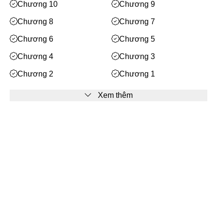
Mạt Thế
Chương 10
Chương 9
Phiêu Lưu
Chương 8
Chương 7
Hoán Đổi Thân Xác
Chương 6
Chương 5
Đọc Tâm
Chương 4
Chương 3
Mỹ Thực
Chương 2
Chương 1
Phép Thuật
Xem thêm
Nhân Thú
Quy Tắc
Facebook
Truyền Cảm Hứng
BE
Bạn cần
đăng nhập
để bình luận
Huyền Ảo/Kỳ Ảo
Gả Thay
Bách Hợp