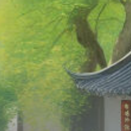
Chữa Lành
Sủng
Trả Thù
Gia Đình
Hài Hước
Trọng Sinh
Hào Môn Thế Gia
Sảng Văn
Ngược
Xuyên Không
Tiểu Thuyết
Đoản Văn