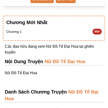
Ngược Nam
Tiên Hiệp
Chương Mới Nhất
Khác
Niên Đại
Chương 1
Mới
Cường Thủ Hào Đoạt
Các đạo hữu đang xem Nữ Đồ Tể Đại Hoa tại
ghiền
Trinh Thám
truyện
Ngược Luyến Tàn Tâm
Nội Dung Truyện
Nữ Đồ Tể Đại Hoa
Thức Tỉnh Nhân Vật
Nữ Đồ Tể Đại Hoa
Học Bá
OE
Danh Sách Chương Truyện
Nữ Đồ Tể Đại
Bình Luận Cốt Truyện
Hoa
SE