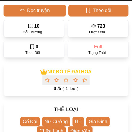
Đọc truyện
Theo dõi
Học Đường
Điền Văn
10
723
Thanh Xuân Vườn Trường
Số Chương
Lượt Xem
Cưới Trước Yêu Sau
0
Full
Đam Mỹ
Theo Dõi
Trạng Thái
Không CP
NỮ ĐỒ TỂ ĐẠI HOA
Hành Động
Gương Vỡ Lại Lành
0 /
5
(
1
lượt )
Phương Đông
Dị Năng
THỂ LOẠI
Showbiz
Cổ Đại
Nữ Cường
HE
Gia Đình
Ngược Nữ
Chữa Lành
Điền Văn