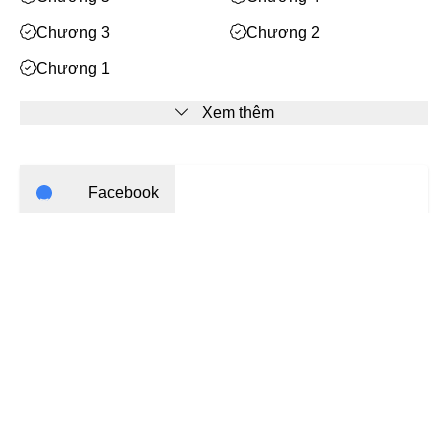
Mạt Thế
Chương 3
Chương 2
Phiêu Lưu
Chương 1
Hoán Đổi Thân Xác
Đọc Tâm
Xem thêm
Mỹ Thực
Phép Thuật
Facebook
Nhân Thú
Quy Tắc
Bạn cần
đăng nhập
để bình luận
Truyền Cảm Hứng
BE
Huyền Ảo/Kỳ Ảo
Gả Thay
Bách Hợp