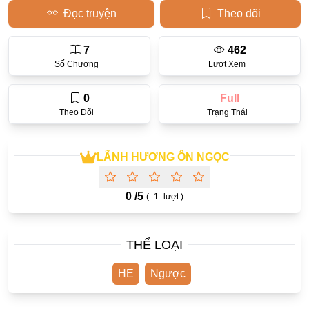
Đọc truyện
Theo dõi
Học Đường
Điền Văn
7
462
Số Chương
Lượt Xem
Thanh Xuân Vườn Trường
0
Full
Cưới Trước Yêu Sau
Theo Dõi
Trạng Thái
Đam Mỹ
Không CP
LÃNH HƯƠNG ÔN NGỌC
Hành Động
0 /
5
(
1
lượt )
Gương Vỡ Lại Lành
Phương Đông
THỂ LOẠI
Dị Năng
Showbiz
HE
Ngược
Ngược Nữ