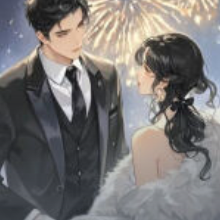
Chữa Lành
Sủng
Trả Thù
Gia Đình
Hài Hước
Trọng Sinh
Hào Môn Thế Gia
Sảng Văn
Ngược
Xuyên Không
Tiểu Thuyết
Đoản Văn