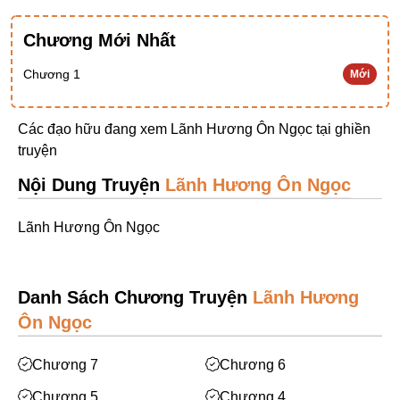
Ngược Nam
Chương Mới Nhất
Tiên Hiệp
Chương 1
Mới
Khác
Niên Đại
Các đạo hữu đang xem Lãnh Hương Ôn Ngọc tại
ghiền
Cường Thủ Hào Đoạt
truyện
Trinh Thám
Nội Dung Truyện
Lãnh Hương Ôn Ngọc
Ngược Luyến Tàn Tâm
Lãnh Hương Ôn Ngọc
Thức Tỉnh Nhân Vật
Học Bá
Danh Sách Chương Truyện
Lãnh Hương
OE
Ôn Ngọc
Bình Luận Cốt Truyện
Chương 7
Chương 6
SE
Chương 5
Chương 4