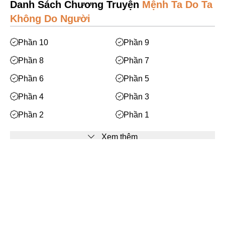
Mạt Thế
Danh Sách Chương Truyện
Mệnh Ta Do Ta
Không Do Người
Phiêu Lưu
Hoán Đổi Thân Xác
Phần 10
Phần 9
Đọc Tâm
Phần 8
Phần 7
Mỹ Thực
Phần 6
Phần 5
Phép Thuật
Phần 4
Phần 3
Nhân Thú
Phần 2
Phần 1
Quy Tắc
Xem thêm
Truyền Cảm Hứng
BE
Facebook
Huyền Ảo/Kỳ Ảo
Gả Thay
Bạn cần
đăng nhập
để bình luận
Bách Hợp