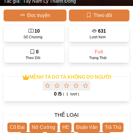
Tác giả:
Tây Nam Lý Thanh Đồng
Học Đường
Đọc truyện
Theo dõi
Điền Văn
10
631
Thanh Xuân Vườn Trường
Số Chương
Lượt Xem
Cưới Trước Yêu Sau
0
Full
Đam Mỹ
Theo Dõi
Trạng Thái
Không CP
Hành Động
MỆNH TA DO TA KHÔNG DO NGƯỜI
Gương Vỡ Lại Lành
0 /
5
(
1
lượt )
Phương Đông
Dị Năng
THỂ LOẠI
Showbiz
Cổ Đại
Nữ Cường
HE
Đoản Văn
Trả Thù
Ngược Nữ