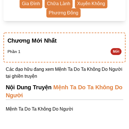
Gia Đình
Chữa Lành
Xuyên Không
Ngược Nam
Phương Đông
Tiên Hiệp
Khác
Niên Đại
Chương Mới Nhất
Cường Thủ Hào Đoạt
Phần 1
Mới
Trinh Thám
Ngược Luyến Tàn Tâm
Các đạo hữu đang xem Mệnh Ta Do Ta Không Do Người
tại
ghiền truyện
Thức Tỉnh Nhân Vật
Nội Dung Truyện
Mệnh Ta Do Ta Không Do
Học Bá
Người
OE
Mệnh Ta Do Ta Không Do Người
Bình Luận Cốt Truyện
SE