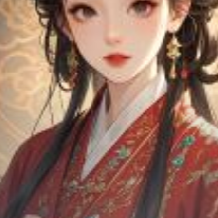
Chữa Lành
Sủng
Trả Thù
Gia Đình
Hài Hước
Trọng Sinh
Hào Môn Thế Gia
Sảng Văn
Ngược
Xuyên Không
Tiểu Thuyết
Đoản Văn