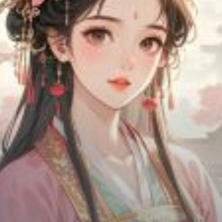
Chữa Lành
Sủng
Trả Thù
Gia Đình
Hài Hước
Trọng Sinh
Hào Môn Thế Gia
Sảng Văn
Ngược
Xuyên Không
Tiểu Thuyết
Đoản Văn