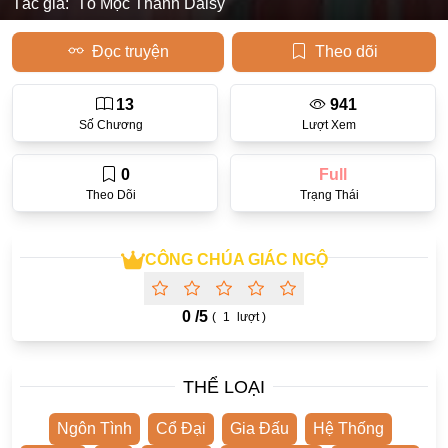
Tác giả:
Tô Mộc Thanh Daisy
Học Đường
Đọc truyện
Theo dõi
Điền Văn
13
941
Thanh Xuân Vườn Trường
Số Chương
Lượt Xem
Cưới Trước Yêu Sau
0
Full
Đam Mỹ
Theo Dõi
Trạng Thái
Không CP
Hành Động
CÔNG CHÚA GIÁC NGỘ
Gương Vỡ Lại Lành
0 /
5
(
1
lượt )
Phương Đông
Dị Năng
THỂ LOẠI
Showbiz
Ngôn Tình
Cổ Đại
Gia Đấu
Hệ Thống
Ngược Nữ