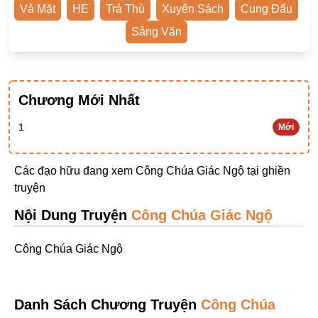
Vả Mặt
HE
Trả Thù
Xuyên Sách
Cung Đấu
Ngược Nam
Sảng Văn
Tiên Hiệp
Khác
Niên Đại
Chương Mới Nhất
Cường Thủ Hào Đoạt
1
Mới
Trinh Thám
Ngược Luyến Tàn Tâm
Các đạo hữu đang xem Công Chúa Giác Ngộ tại
ghiền
truyện
Thức Tỉnh Nhân Vật
Nội Dung Truyện
Công Chúa Giác Ngộ
Học Bá
OE
Công Chúa Giác Ngộ
Bình Luận Cốt Truyện
SE
Danh Sách Chương Truyện
Công Chúa