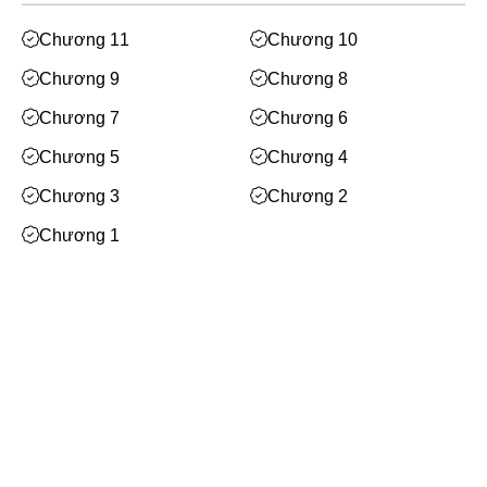
Mạt Thế
Chương 11
Chương 10
Phiêu Lưu
Chương 9
Chương 8
Hoán Đổi Thân Xác
Chương 7
Chương 6
Đọc Tâm
Chương 5
Chương 4
Mỹ Thực
Chương 3
Chương 2
Phép Thuật
Chương 1
Nhân Thú
Quy Tắc
Xem thêm
Truyền Cảm Hứng
BE
Facebook
Huyền Ảo/Kỳ Ảo
Gả Thay
Bạn cần
đăng nhập
để bình luận
Bách Hợp