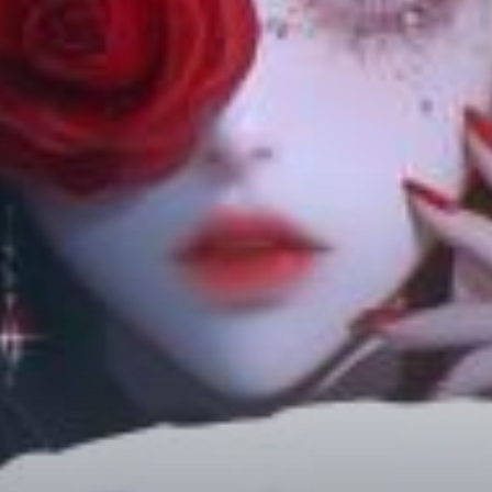
Chữa Lành
Sủng
Trả Thù
Gia Đình
Hài Hước
Trọng Sinh
Hào Môn Thế Gia
Sảng Văn
Ngược
Xuyên Không
Tiểu Thuyết
Đoản Văn