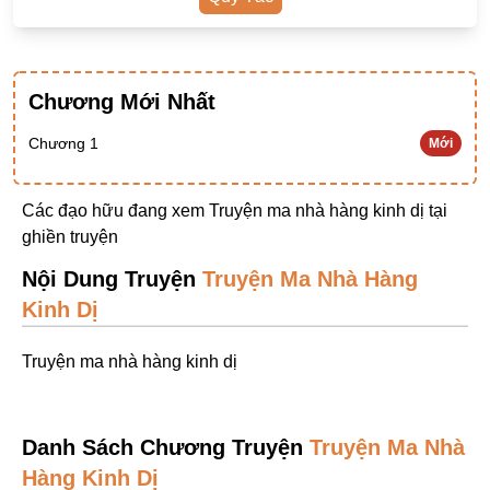
Ngược Nam
Tiên Hiệp
Chương Mới Nhất
Khác
Niên Đại
Chương 1
Mới
Cường Thủ Hào Đoạt
Các đạo hữu đang xem Truyện ma nhà hàng kinh dị tại
Trinh Thám
ghiền truyện
Ngược Luyến Tàn Tâm
Nội Dung Truyện
Truyện Ma Nhà Hàng
Thức Tỉnh Nhân Vật
Kinh Dị
Học Bá
Truyện ma nhà hàng kinh dị
OE
Bình Luận Cốt Truyện
Danh Sách Chương Truyện
Truyện Ma Nhà
SE
Hàng Kinh Dị