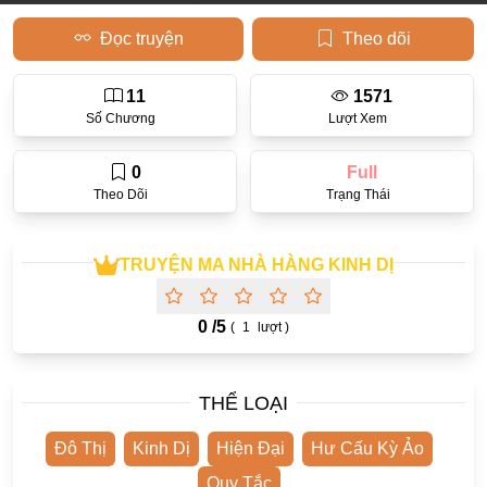
Đọc truyện
Theo dõi
Học Đường
Điền Văn
11
1571
Thanh Xuân Vườn Trường
Số Chương
Lượt Xem
Cưới Trước Yêu Sau
0
Full
Đam Mỹ
Theo Dõi
Trạng Thái
Không CP
TRUYỆN MA NHÀ HÀNG KINH DỊ
Hành Động
Gương Vỡ Lại Lành
0 /
5
(
1
lượt )
Phương Đông
Dị Năng
THỂ LOẠI
Showbiz
Đô Thị
Kinh Dị
Hiện Đại
Hư Cấu Kỳ Ảo
Ngược Nữ
Quy Tắc