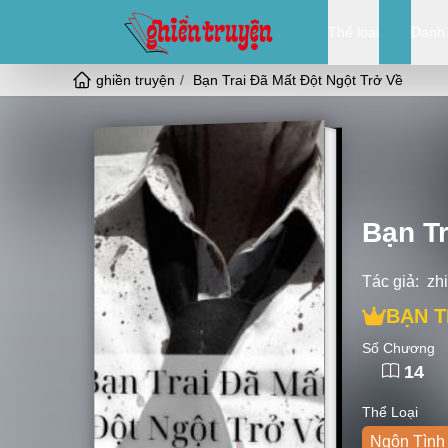
Thể loại
Danh
ghiền truyện
Bạn Trai Đã Mất Đột Ngột Trở Về
Bạn Tr
Tác giả:
zh
BẠN T
Số Chương
14
Thể Loại
Ngôn Tình