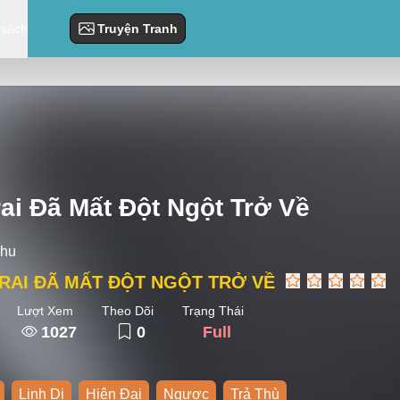
 sách
Truyện Tranh
ai Đã Mất Đột Ngột Trở Về
ihu
RAI ĐÃ MẤT ĐỘT NGỘT TRỞ VỀ
Lượt Xem
Theo Dõi
Trạng Thái
1027
0
Full
Linh Dị
Hiện Đại
Ngược
Trả Thù