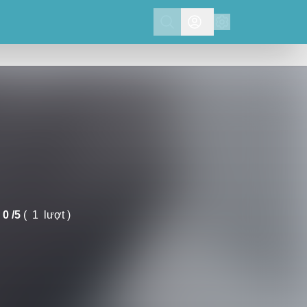
Search
0 /
5
(
1
lượt )