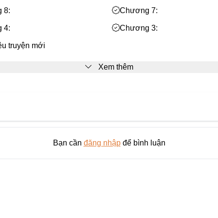
 8:
Chương 7:
 4:
Chương 3:
iệu truyện mới
Xem thêm
Bạn cần
đăng nhập
để bình luận