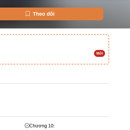
Theo dõi
Mới
Chương 10: