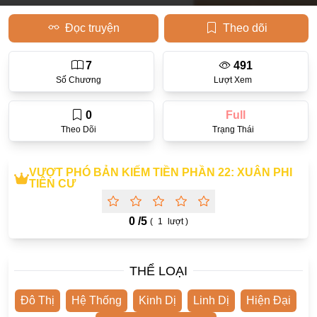
Học Đường
Đọc truyện
Theo dõi
Điền Văn
7
491
Thanh Xuân Vườn Trường
Số Chương
Lượt Xem
Cưới Trước Yêu Sau
0
Full
Đam Mỹ
Theo Dõi
Trạng Thái
Không CP
VƯỢT PHÓ BẢN KIẾM TIỀN PHẦN 22: XUÂN PHI
Hành Động
TIÊN CƯ
Gương Vỡ Lại Lành
0 /
5
(
1
lượt )
Phương Đông
Dị Năng
THỂ LOẠI
Showbiz
Đô Thị
Hệ Thống
Kinh Dị
Linh Dị
Hiện Đại
Ngược Nữ