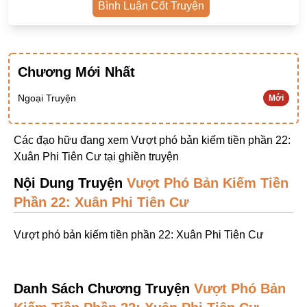
Bình Luận Cốt Truyện
Ngược Nam
Tiên Hiệp
Khác
Chương Mới Nhất
Niên Đại
Ngoại Truyện
Mới
Cường Thủ Hào Đoạt
Trinh Thám
Các đạo hữu đang xem Vượt phó bản kiếm tiền phần 22:
Xuân Phi Tiên Cư tại
ghiền truyện
Ngược Luyến Tàn Tâm
Nội Dung Truyện
Vượt Phó Bản Kiếm Tiền
Thức Tỉnh Nhân Vật
Phần 22: Xuân Phi Tiên Cư
Học Bá
Vượt phó bản kiếm tiền phần 22: Xuân Phi Tiên Cư
OE
Bình Luận Cốt Truyện
SE
Danh Sách Chương Truyện
Vượt Phó Bản