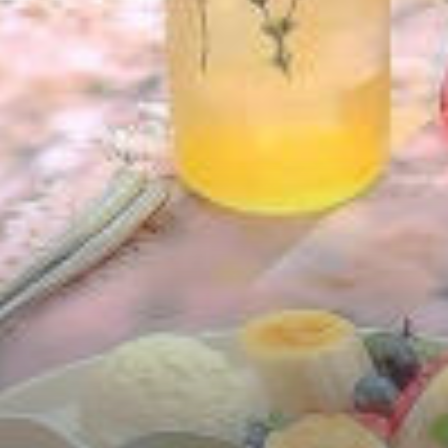
Chữa Lành
Sủng
Trả Thù
Gia Đình
Hài Hước
Trọng Sinh
Hào Môn Thế Gia
Sảng Văn
Ngược
Xuyên Không
Tiểu Thuyết
Đoản Văn