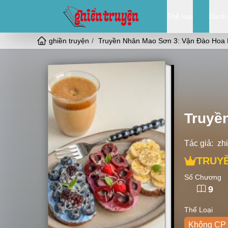
Thể loại
Danh
ghiền truyện
Truyền Nhân Mao Sơn 3: Vận Đào Hoa 
Truyề
Tác giả:
zh
TRUYỀ
Số Chương
9
Thể Loại
Không CP