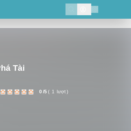
Search
há Tài
0 /
5
(
1
lượt )