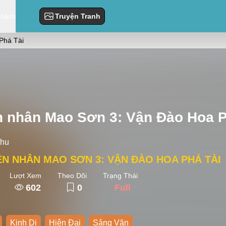
 sách
Truyện Tranh
Phá Tài
n nhân Mao Sơn 3: Vận Đào Hoa P
ihu
N NHÂN MAO SƠN 3: VẬN ĐÀO HOA PHÁ TÀI
Lượt Xem
Theo Dõi
Trạng Thái
602
0
Full
Kinh Dị
Hiện Đại
Sảng Văn