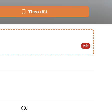
Theo dõi
Mới
6