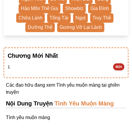
Ngược Nam
Hào Môn Thế Gia
Showbiz
Gia Đình
Tiên Hiệp
Chữa Lành
Tổng Tài
Ngọt
Truy Thê
Khác
Dưỡng Thê
Gương Vỡ Lại Lành
Niên Đại
Cường Thủ Hào Đoạt
Chương Mới Nhất
Trinh Thám
1
Mới
Ngược Luyến Tàn Tâm
Thức Tỉnh Nhân Vật
Các đạo hữu đang xem Tình yêu muộn màng tại
ghiền
Học Bá
truyện
OE
Nội Dung Truyện
Tình Yêu Muộn Màng
Bình Luận Cốt Truyện
Tình yêu muộn màng
SE