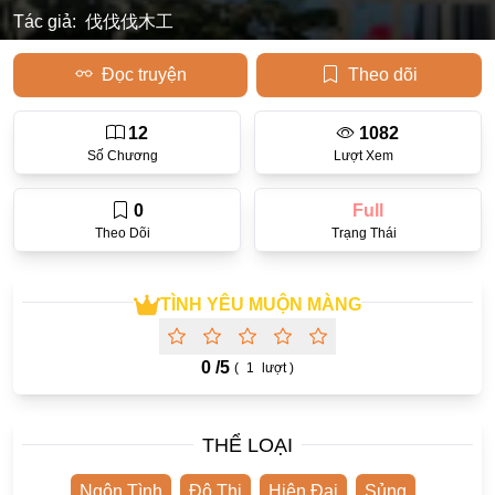
Tác giả:
伐伐伐木工
Học Đường
Đọc truyện
Theo dõi
Điền Văn
Thanh Xuân Vườn Trường
12
1082
Số Chương
Lượt Xem
Cưới Trước Yêu Sau
Đam Mỹ
0
Full
Theo Dõi
Trạng Thái
Không CP
Hành Động
TÌNH YÊU MUỘN MÀNG
Gương Vỡ Lại Lành
Phương Đông
0 /
5
(
1
lượt )
Dị Năng
Showbiz
THỂ LOẠI
Ngược Nữ
Ngôn Tình
Đô Thị
Hiện Đại
Sủng