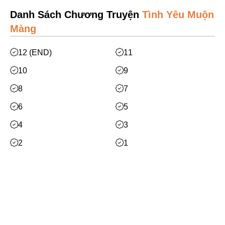
Mạt Thế
Danh Sách Chương Truyện
Tình Yêu Muộn
Phiêu Lưu
Màng
Hoán Đổi Thân Xác
12 (END)
11
Đọc Tâm
10
9
Mỹ Thực
8
7
Phép Thuật
6
5
Nhân Thú
4
3
Quy Tắc
2
1
Truyền Cảm Hứng
BE
Xem thêm
Huyền Ảo/Kỳ Ảo
Gả Thay
Facebook
Bách Hợp