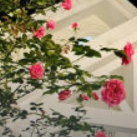
Chữa Lành
Sủng
Trả Thù
Gia Đình
Hài Hước
Trọng Sinh
Hào Môn Thế Gia
Sảng Văn
Ngược
Xuyên Không
Tiểu Thuyết
Đoản Văn