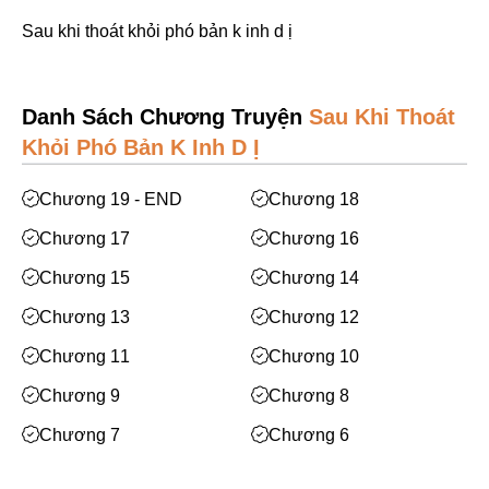
Mạt Thế
Sau khi thoát khỏi phó bản k inh d ị
Phiêu Lưu
Hoán Đổi Thân Xác
Danh Sách Chương Truyện
Sau Khi Thoát
Đọc Tâm
Khỏi Phó Bản K Inh D Ị
Mỹ Thực
Chương 19 - END
Chương 18
Phép Thuật
Chương 17
Chương 16
Nhân Thú
Chương 15
Chương 14
Quy Tắc
Chương 13
Chương 12
Truyền Cảm Hứng
Chương 11
Chương 10
BE
Chương 9
Chương 8
Huyền Ảo/Kỳ Ảo
Chương 7
Chương 6
Gả Thay
Chương 5
Chương 4
Bách Hợp