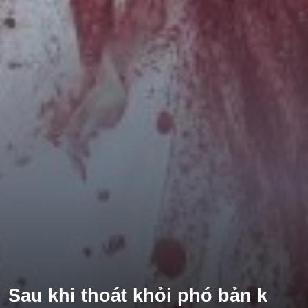
Tổng Tài
Hệ Thống
Truy Thê
Linh Dị
Cung Đấu
Huyền Huyễn
Dưỡng Thê
Hư Cấu Kỳ Ảo
Gia Đấu
Kinh Dị
Gương Vỡ Không Lành
Xuyên Sách
Sau khi thoát khỏi phó bản k
Vô Tri