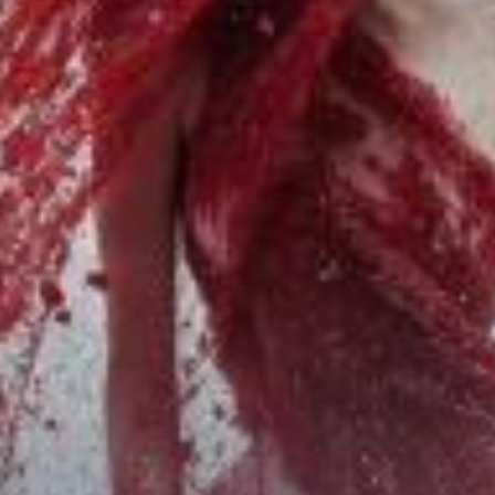
Chữa Lành
Sủng
Trả Thù
Gia Đình
Hài Hước
Trọng Sinh
Hào Môn Thế Gia
Sảng Văn
Ngược
Xuyên Không
Tiểu Thuyết
Đoản Văn