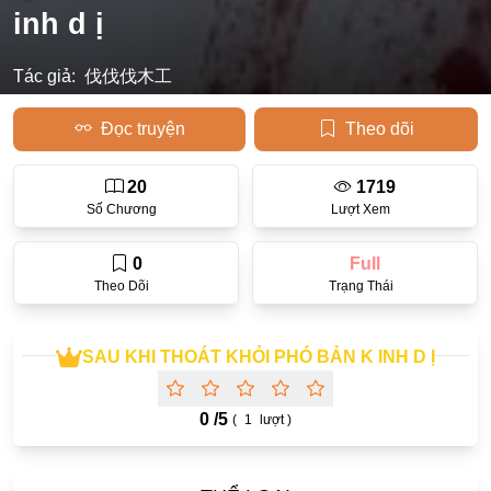
inh d ị
Học Đường
Tác giả:
伐伐伐木工
Điền Văn
Thanh Xuân Vườn Trường
Đọc truyện
Theo dõi
Cưới Trước Yêu Sau
20
1719
Đam Mỹ
Số Chương
Lượt Xem
Không CP
0
Full
Hành Động
Theo Dõi
Trạng Thái
Gương Vỡ Lại Lành
Phương Đông
SAU KHI THOÁT KHỎI PHÓ BẢN K INH D Ị
Dị Năng
0 /
5
(
1
lượt )
Showbiz
Ngược Nữ