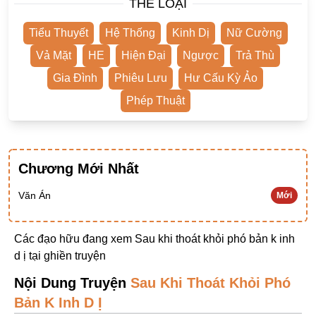
THỂ LOẠI
Ngược Nam
Tiểu Thuyết
Hệ Thống
Kinh Dị
Nữ Cường
Tiên Hiệp
Vả Mặt
HE
Hiện Đại
Ngược
Trả Thù
Khác
Gia Đình
Phiêu Lưu
Hư Cấu Kỳ Ảo
Niên Đại
Phép Thuật
Cường Thủ Hào Đoạt
Trinh Thám
Ngược Luyến Tàn Tâm
Chương Mới Nhất
Thức Tỉnh Nhân Vật
Văn Án
Mới
Học Bá
Các đạo hữu đang xem Sau khi thoát khỏi phó bản k inh
OE
d ị tại
ghiền truyện
Bình Luận Cốt Truyện
Nội Dung Truyện
Sau Khi Thoát Khỏi Phó
SE
Bản K Inh D Ị