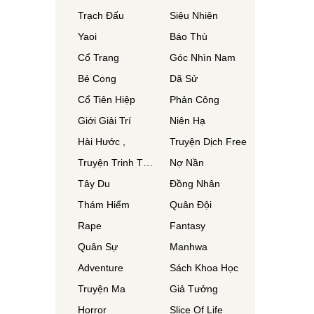
Trạch Đấu
Siêu Nhiên
Yaoi
Báo Thù
Cổ Trang
Góc Nhìn Nam
Bẻ Cong
Dã Sử
Cổ Tiên Hiệp
Phản Công
Giới Giải Trí
Niên Hạ
Hài Hước ,
Truyện Dịch Free
Truyện Trinh Thám
Nợ Nần
Tây Du
Đồng Nhân
Thám Hiểm
Quân Đội
Rape
Fantasy
Quân Sự
Manhwa
Adventure
Sách Khoa Học
Truyện Ma
Giả Tưởng
Horror
Slice Of Life