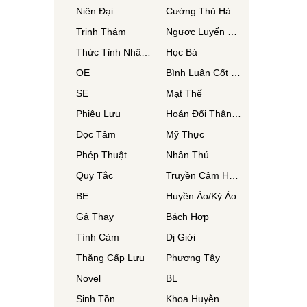
Niên Đại
Cường Thủ Hào Đoạt
Trinh Thám
Ngược Luyến Tàn Tâm
Thức Tỉnh Nhân Vật
Học Bá
OE
Bình Luận Cốt Truyện
SE
Mạt Thế
Phiêu Lưu
Hoán Đổi Thân Xác
Đọc Tâm
Mỹ Thực
Phép Thuật
Nhân Thú
Quy Tắc
Truyền Cảm Hứng
BE
Huyền Ảo/Kỳ Ảo
Gả Thay
Bách Hợp
Tình Cảm
Dị Giới
Thăng Cấp Lưu
Phương Tây
Novel
BL
Sinh Tồn
Khoa Huyễn