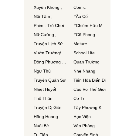
Xuyên Không ,
Comic
Nội Tâm ,
#Âu Cổ
Phim - Trò Chơi
#Chiếm Hữu Mạnh Mẽ
Nữ Cường ,
#Cổ Phong
Truyện Lịch Sử
Mature
Vườn Trường/Thanh Xuân/ Thanh Mai Trúc Mã
School Life
Đông Phương Huyền Huyễn
Quan Trường
Ngự Thú
Nhẹ Nhàng
Truyện Quân Sự
Tiến Hóa Biến Dị
Nhiệt Huyết
Cao Võ Thế Giới
Thế Thân
Cơ Trí
Truyện Dị Giới
Tây Phương Kỳ Huyễn
Hồng Hoang
Học Viện
Nuôi Bé
Văn Phòng
Tu Tiên
Chuyển Sinh