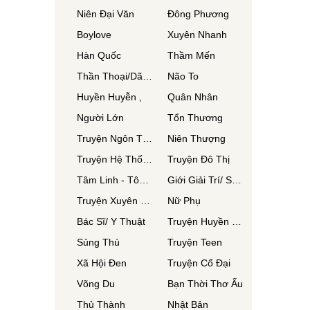
Niên Đại Văn
Đông Phương
Boylove
Xuyên Nhanh
Hàn Quốc
Thầm Mến
Thần Thoại/Dã Sử
Não To
Huyền Huyễn ,
Quân Nhân
Người Lớn
Tổn Thương
Truyện Ngôn Tình
Niên Thượng
Truyện Hệ Thống
Truyện Đô Thị
Tâm Linh - Tôn Giáo
Giới Giải Trí/ Showbiz
Truyện Xuyên Không
Nữ Phụ
Bác Sĩ/ Y Thuật
Truyện Huyền Huyễn
Sủng Thú
Truyện Teen
Xã Hội Đen
Truyện Cổ Đại
Võng Du
Bạn Thời Thơ Ấu
Thủ Thành
Nhật Bản