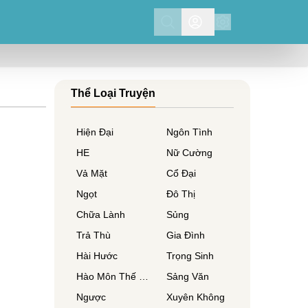
Search
Thể Loại Truyện
Hiện Đại
Ngôn Tình
HE
Nữ Cường
Vả Mặt
Cổ Đại
Ngọt
Đô Thị
Chữa Lành
Sủng
Trả Thù
Gia Đình
Hài Hước
Trọng Sinh
Hào Môn Thế Gia
Sảng Văn
Ngược
Xuyên Không