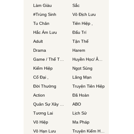
Làm Giàu
Sắc
#Trùng Sinh
Vô Địch Lưu
Tu Chân
Tiên Hiệp ,
Hắc Ám Lưu
Đấu Trí
Adult
Tận Thế
Drama
Harem
Game / Thể Thao
Huyền Học/ Âm Dương Sư/ Phong Thuỷ Sư
Kiếm Hiệp
Ngọt Sủng
Cổ Đại ,
Lãng Mạn
Đời Thường
Truyện Tiên Hiệp
Action
Đã Hoàn
Quân Sự Xây Dựng
ABO
Tương Lai
Lịch Sử
Võ Hiệp
Ma Pháp
Vô Hạn Lưu
Truyện Kiếm Hiệp