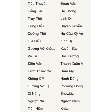
Tiểu Thuyết
Đoản Văn
Tổng Tài
Hệ Thống
Truy Thê
Linh Dị
Cung Đấu
Huyền Huyễn
Dưỡng Thê
Hư Cấu Kỳ Ảo
Gia Đấu
Kinh Dị
Gương Vỡ Không Lành
Xuyên Sách
Vô Tri
Học Đường
Điền Văn
Thanh Xuân Vườn Trường
Cưới Trước Yêu Sau
Đam Mỹ
Không CP
Hành Động
Gương Vỡ Lại Lành
Phương Đông
Dị Năng
Showbiz
Ngược Nữ
Ngược Nam
Tiên Hiệp
Khác