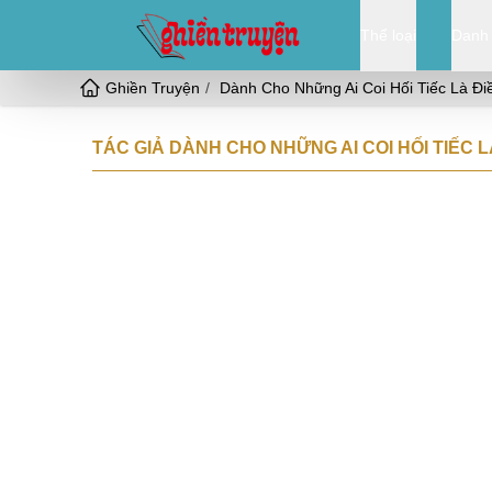
Thể loại
Danh
Ghiền Truyện
Dành Cho Những Ai Coi Hối Tiếc Là Đi
TÁC GIẢ DÀNH CHO NHỮNG AI COI HỐI TIẾC LÀ