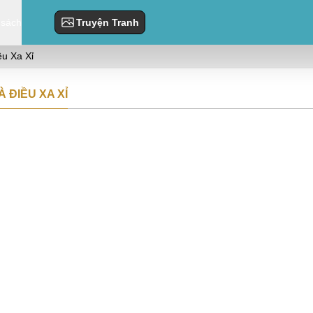
 sách
Truyện Tranh
ều Xa Xỉ
 ĐIỀU XA XỈ