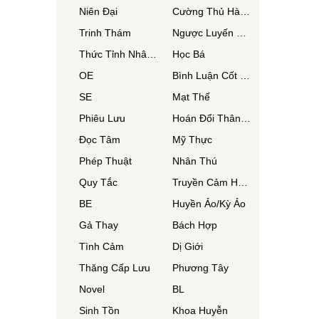
Niên Đại
Cường Thủ Hào Đoạt
Trinh Thám
Ngược Luyến Tàn Tâm
Thức Tỉnh Nhân Vật
Học Bá
OE
Bình Luận Cốt Truyện
SE
Mạt Thế
Phiêu Lưu
Hoán Đổi Thân Xác
Đọc Tâm
Mỹ Thực
Phép Thuật
Nhân Thú
Quy Tắc
Truyền Cảm Hứng
BE
Huyền Ảo/Kỳ Ảo
Gả Thay
Bách Hợp
Tình Cảm
Dị Giới
Thăng Cấp Lưu
Phương Tây
Novel
BL
Sinh Tồn
Khoa Huyễn