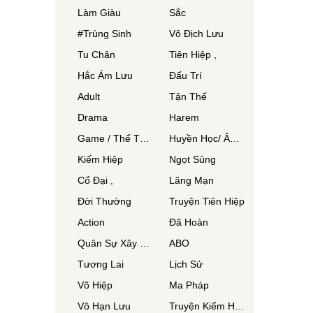
Làm Giàu
Sắc
#Trùng Sinh
Vô Địch Lưu
Tu Chân
Tiên Hiệp ,
Hắc Ám Lưu
Đấu Trí
Adult
Tận Thế
Drama
Harem
Game / Thể Thao
Huyền Học/ Âm Dương Sư/ Phong Thuỷ Sư
Kiếm Hiệp
Ngọt Sủng
Cổ Đại ,
Lãng Mạn
Đời Thường
Truyện Tiên Hiệp
Action
Đã Hoàn
Quân Sự Xây Dựng
ABO
Tương Lai
Lịch Sử
Võ Hiệp
Ma Pháp
Vô Hạn Lưu
Truyện Kiếm Hiệp