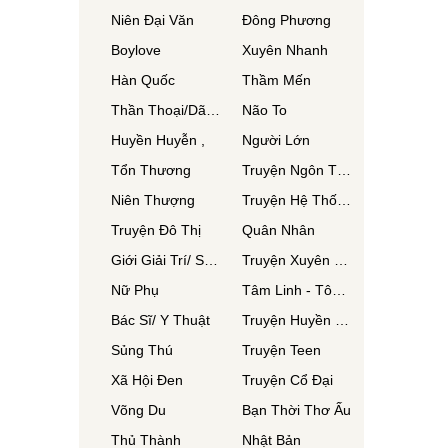
Niên Đại Văn
Đông Phương
Boylove
Xuyên Nhanh
Hàn Quốc
Thầm Mến
Thần Thoại/Dã Sử
Não To
Huyền Huyễn ,
Người Lớn
Tổn Thương
Truyện Ngôn Tình
Niên Thượng
Truyện Hệ Thống
Truyện Đô Thị
Quân Nhân
Giới Giải Trí/ Showbiz
Truyện Xuyên Không
Nữ Phụ
Tâm Linh - Tôn Giáo
Bác Sĩ/ Y Thuật
Truyện Huyền Huyễn
Sủng Thú
Truyện Teen
Xã Hội Đen
Truyện Cổ Đại
Võng Du
Bạn Thời Thơ Ấu
Thủ Thành
Nhật Bản