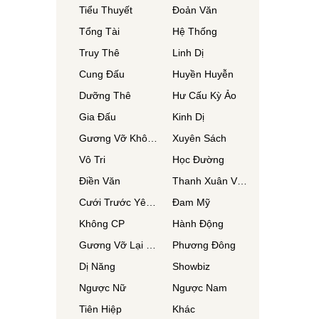
Tiểu Thuyết
Đoản Văn
Tổng Tài
Hệ Thống
Truy Thê
Linh Dị
Cung Đấu
Huyền Huyễn
Dưỡng Thê
Hư Cấu Kỳ Ảo
Gia Đấu
Kinh Dị
Gương Vỡ Không Lành
Xuyên Sách
Vô Tri
Học Đường
Điền Văn
Thanh Xuân Vườn Trường
Cưới Trước Yêu Sau
Đam Mỹ
Không CP
Hành Động
Gương Vỡ Lại Lành
Phương Đông
Dị Năng
Showbiz
Ngược Nữ
Ngược Nam
Tiên Hiệp
Khác