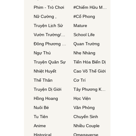
Phim - Trò Chơi
#Chiếm Hữu Mạnh Mẽ
Nữ Cường ,
#Cổ Phong
Truyện Lịch Sử
Mature
Vườn Trường/Thanh Xuân/ Thanh Mai Trúc Mã
School Life
Đông Phương Huyền Huyễn
Quan Trường
Ngự Thú
Nhẹ Nhàng
Truyện Quân Sự
Tiến Hóa Biến Dị
Nhiệt Huyết
Cao Võ Thế Giới
Thế Thân
Cơ Trí
Truyện Dị Giới
Tây Phương Kỳ Huyễn
Hồng Hoang
Học Viện
Nuôi Bé
Văn Phòng
Tu Tiên
Chuyển Sinh
Anime
Nhiều Couple
Historical
Omegaverse