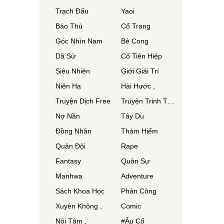
Trạch Đấu
Yaoi
Báo Thù
Cổ Trang
Góc Nhìn Nam
Bẻ Cong
Dã Sử
Cổ Tiên Hiệp
Siêu Nhiên
Giới Giải Trí
Niên Hạ
Hài Hước ,
Truyện Dịch Free
Truyện Trinh Thám
Nợ Nần
Tây Du
Đồng Nhân
Thám Hiểm
Quân Đội
Rape
Fantasy
Quân Sự
Manhwa
Adventure
Sách Khoa Học
Phản Công
Xuyên Không ,
Comic
Nội Tâm ,
#Âu Cổ