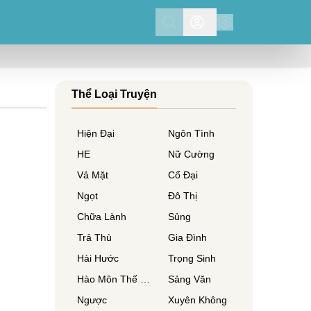
Search
Thể Loại Truyện
Hiện Đại
Ngôn Tình
HE
Nữ Cường
Vả Mặt
Cổ Đại
Ngọt
Đô Thị
Chữa Lành
Sủng
Trả Thù
Gia Đình
Hài Hước
Trọng Sinh
Hào Môn Thế Gia
Sảng Văn
Ngược
Xuyên Không