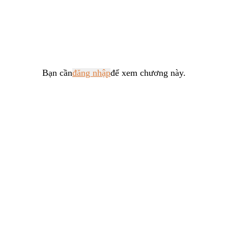
Tổng Tài
Hệ Thống
Truy Thê
Linh Dị
Bạn cần
đăng nhập
để xem chương này.
Cung Đấu
Huyền Huyễn
Dưỡng Thê
Hư Cấu Kỳ Ảo
Gia Đấu
Kinh Dị
Gương Vỡ Không Lành
Xuyên Sách
Vô Tri