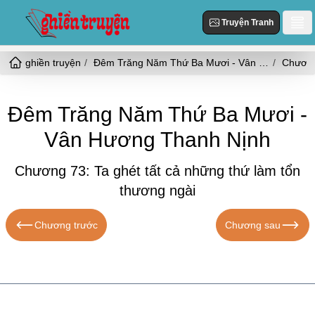
Truyện Tranh
ghiền truyện
Đêm Trăng Năm Thứ Ba Mươi - Vân Hương Thanh Nịnh
Danh Sách
Truyện Mới Cập Nhật
Thể loại
Đêm Trăng Năm Thứ Ba Mươi -
Truyện Hot
Vân Hương Thanh Nịnh
Hiện Đại
Truyện Tranh
Truyện Mới Đăng
Ngôn Tình
Chương 73: Ta ghét tất cả những thứ làm tổn
Truyện Hoàn Thành
Tùy Chỉnh
HE
thương ngài
Đăng Nhập
Nữ Cường
Chương trước
Chương sau
Vả Mặt
Cổ Đại
Ngọt
Đô Thị