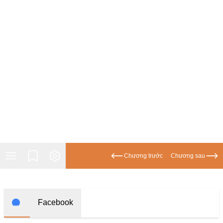
Học Đường
Điền Văn
Thanh Xuân Vườn Trường
Cưới Trước Yêu Sau
Đam Mỹ
Không CP
Hành Động
Gương Vỡ Lại Lành
Chương trước
Chương sau
Phương Đông
Dị Năng
Showbiz
Facebook
Ngược Nữ