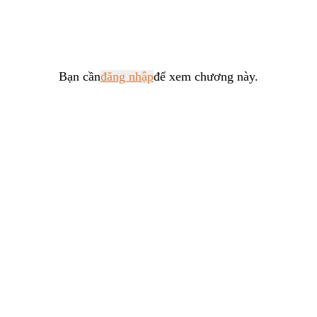
Tổng Tài
Hệ Thống
Truy Thê
Bạn cần
đăng nhập
để xem chương này.
Linh Dị
Cung Đấu
Huyền Huyễn
Dưỡng Thê
Hư Cấu Kỳ Ảo
Gia Đấu
Kinh Dị
Gương Vỡ Không Lành
Xuyên Sách
Vô Tri