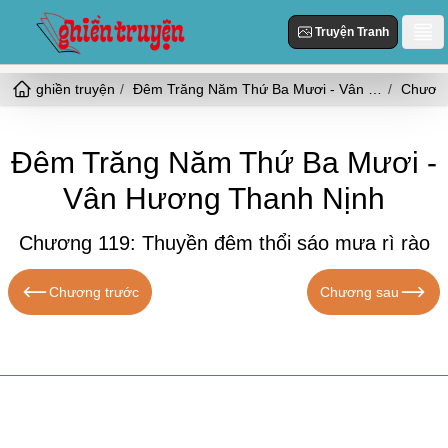
Truyện Tranh
ghiền truyện
Đêm Trăng Năm Thứ Ba Mươi - Vân Hương Thanh Nịnh
Danh Sách
Truyện Mới Cập Nhật
Thể loại
Đêm Trăng Năm Thứ Ba Mươi -
Truyện Hot
Vân Hương Thanh Nịnh
Hiện Đại
Truyện Tranh
Truyện Mới Đăng
Ngôn Tình
Chương 119: Thuyền đêm thổi sáo mưa rì rào
Truyện Hoàn Thành
Tùy Chỉnh
HE
Chương trước
Chương sau
Đăng Nhập
Nữ Cường
Vả Mặt
Cổ Đại
Ngọt
Đô Thị