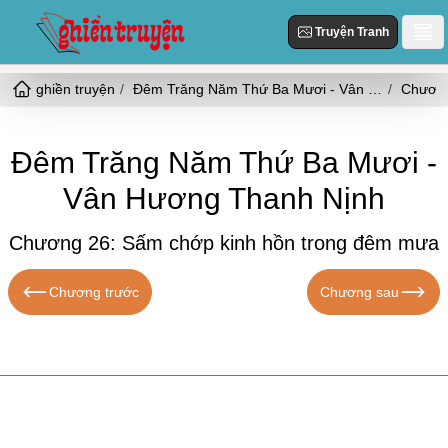
Truyện Tranh
ghiền truyện
Đêm Trăng Năm Thứ Ba Mươi - Vân Hương Thanh Nịnh
Danh Sách
Truyện Mới Cập Nhật
Thể loại
Đêm Trăng Năm Thứ Ba Mươi -
Truyện Hot
Vân Hương Thanh Nịnh
Hiện Đại
Truyện Tranh
Truyện Mới Đăng
Ngôn Tình
Chương 26: Sấm chớp kinh hồn trong đêm mưa
Truyện Hoàn Thành
Tùy Chỉnh
HE
Chương trước
Chương sau
Đăng Nhập
Nữ Cường
Vả Mặt
Cổ Đại
Ngọt
Đô Thị