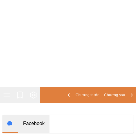
Học Đường
Điền Văn
Thanh Xuân Vườn Trường
Cưới Trước Yêu Sau
Đam Mỹ
Không CP
Hành Động
Gương Vỡ Lại Lành
Chương trước
Chương sau
Phương Đông
Dị Năng
Showbiz
Facebook
Ngược Nữ