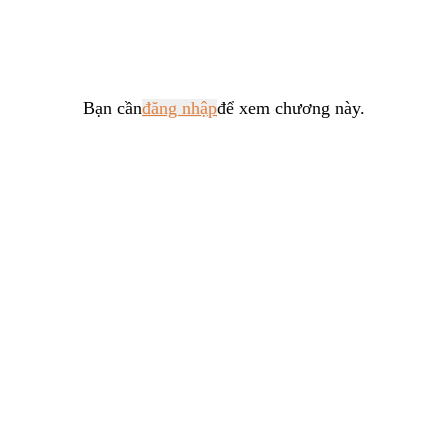
Tổng Tài
Hệ Thống
Truy Thê
Bạn cần
đăng nhập
để xem chương này.
Linh Dị
Cung Đấu
Huyền Huyễn
Dưỡng Thê
Hư Cấu Kỳ Ảo
Gia Đấu
Kinh Dị
Gương Vỡ Không Lành
Xuyên Sách
Vô Tri