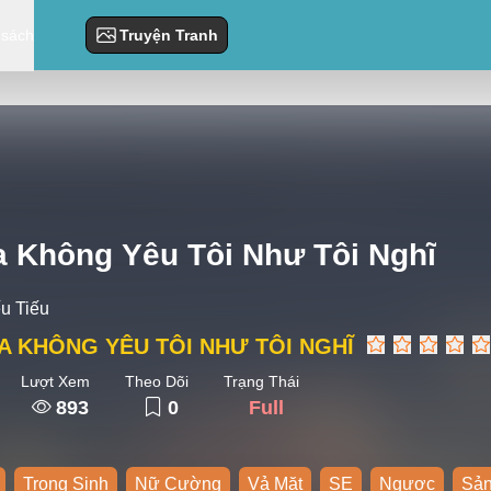
 sách
Truyện Tranh
a Không Yêu Tôi Như Tôi Nghĩ
ếu Tiếu
A KHÔNG YÊU TÔI NHƯ TÔI NGHĨ
Lượt Xem
Theo Dõi
Trạng Thái
893
0
Full
Trọng Sinh
Nữ Cường
Vả Mặt
SE
Ngược
Sản