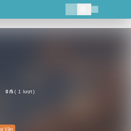
Search
0 /
5
(
1
lượt )
g Văn