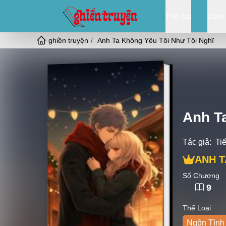
Thể loại
Danh
ghiền truyện
Anh Ta Không Yêu Tôi Như Tôi Nghĩ
Anh T
Tác giả:
Ti
ANH T
Số Chương
9
Thể Loại
Ngôn Tình