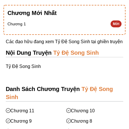
Ngược Nam
Chương Mới Nhất
Tiên Hiệp
Chương 1
Mới
Khác
Niên Đại
Các đạo hữu đang xem Tỷ Đệ Song Sinh tại
ghiền truyện
Cường Thủ Hào Đoạt
Nội Dung Truyện
Tỷ Đệ Song Sinh
Trinh Thám
Tỷ Đệ Song Sinh
Ngược Luyến Tàn Tâm
Thức Tỉnh Nhân Vật
Danh Sách Chương Truyện
Tỷ Đệ Song
Học Bá
Sinh
OE
Bình Luận Cốt Truyện
Chương 11
Chương 10
SE
Chương 9
Chương 8