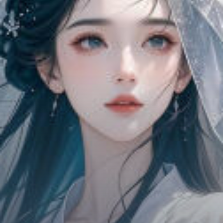
Chữa Lành
Sủng
Trả Thù
Gia Đình
Hài Hước
Trọng Sinh
Hào Môn Thế Gia
Sảng Văn
Ngược
Xuyên Không
Tiểu Thuyết
Đoản Văn