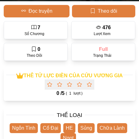
Đọc truyện
Theo dõi
Học Đường
Điền Văn
7
476
Thanh Xuân Vườn Trường
Số Chương
Lượt Xem
Cưới Trước Yêu Sau
0
Full
Đam Mỹ
Theo Dõi
Trạng Thái
Không CP
THÊ TỬ LỰC ĐIỀN CỦA CỬU VƯƠNG GIA
Hành Động
Gương Vỡ Lại Lành
0 /
5
(
1
lượt )
Phương Đông
Dị Năng
THỂ LOẠI
Showbiz
Ngôn Tình
Cổ Đại
HE
Sủng
Chữa Lành
Ngược Nữ
Ngọt