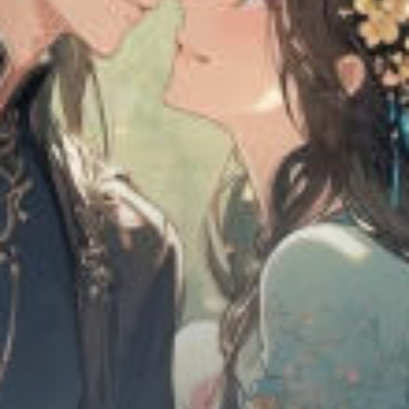
Chữa Lành
Sủng
Trả Thù
Gia Đình
Hài Hước
Trọng Sinh
Hào Môn Thế Gia
Sảng Văn
Ngược
Xuyên Không
Tiểu Thuyết
Đoản Văn