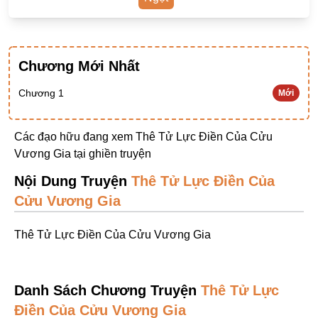
Ngược Nam
Tiên Hiệp
Chương Mới Nhất
Khác
Niên Đại
Chương 1
Mới
Cường Thủ Hào Đoạt
Các đạo hữu đang xem Thê Tử Lực Điền Của Cửu
Trinh Thám
Vương Gia tại
ghiền truyện
Ngược Luyến Tàn Tâm
Nội Dung Truyện
Thê Tử Lực Điền Của
Thức Tỉnh Nhân Vật
Cửu Vương Gia
Học Bá
Thê Tử Lực Điền Của Cửu Vương Gia
OE
Bình Luận Cốt Truyện
Danh Sách Chương Truyện
Thê Tử Lực
SE
Điền Của Cửu Vương Gia