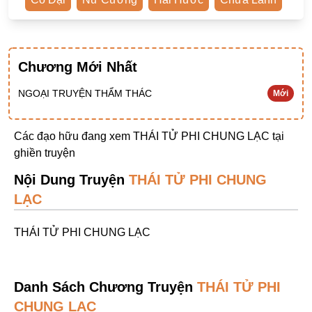
Ngược Nam
Tiên Hiệp
Khác
Chương Mới Nhất
Niên Đại
NGOẠI TRUYỆN THẨM THÁC
Mới
Cường Thủ Hào Đoạt
Các đạo hữu đang xem THÁI TỬ PHI CHUNG LẠC tại
Trinh Thám
ghiền truyện
Ngược Luyến Tàn Tâm
Nội Dung Truyện
THÁI TỬ PHI CHUNG
Thức Tỉnh Nhân Vật
LẠC
Học Bá
THÁI TỬ PHI CHUNG LẠC
OE
Bình Luận Cốt Truyện
Danh Sách Chương Truyện
THÁI TỬ PHI
SE
CHUNG LẠC