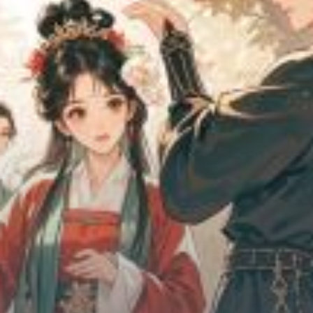
Chữa Lành
Sủng
Trả Thù
Gia Đình
Hài Hước
Trọng Sinh
Hào Môn Thế Gia
Sảng Văn
Ngược
Xuyên Không
Tiểu Thuyết
Đoản Văn