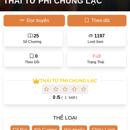
THÁI TỬ PHI CHUNG LẠC
Học Đường
Đọc truyện
Theo dõi
Điền Văn
Thanh Xuân Vườn Trường
25
1197
Cưới Trước Yêu Sau
Số Chương
Lượt Xem
Đam Mỹ
0
Full
Không CP
Theo Dõi
Trạng Thái
Hành Động
THÁI TỬ PHI CHUNG LẠC
Gương Vỡ Lại Lành
Phương Đông
0 /
5
(
1
lượt )
Dị Năng
Showbiz
THỂ LOẠI
Ngược Nữ
Cổ Đại
Nữ Cường
Hài Hước
Chữa Lành