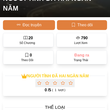
NĂM
Học Đường
Điền Văn
Đọc truyện
Theo dõi
Thanh Xuân Vườn Trường
Cưới Trước Yêu Sau
20
790
Số Chương
Lượt Xem
Đam Mỹ
Không CP
0
Đang ra
Theo Dõi
Trạng Thái
Hành Động
Gương Vỡ Lại Lành
NGƯỜI TÌNH ĐÃ HAI NGÀN NĂM
Phương Đông
Dị Năng
0 /
5
(
1
lượt )
Showbiz
Ngược Nữ
THỂ LOẠI