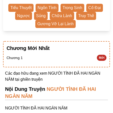
Ngược Nam
Tiểu Thuyết
Ngôn Tình
Trọng Sinh
Cổ Đại
Tiên Hiệp
Ngược
Sủng
Chữa Lành
Truy Thê
Khác
Gương Vỡ Lại Lành
Niên Đại
Cường Thủ Hào Đoạt
Chương Mới Nhất
Trinh Thám
Chương 1
Mới
Ngược Luyến Tàn Tâm
Thức Tỉnh Nhân Vật
Các đạo hữu đang xem NGƯỜI TÌNH ĐÃ HAI NGÀN
Học Bá
NĂM tại
ghiền truyện
OE
Nội Dung Truyện
NGƯỜI TÌNH ĐÃ HAI
NGÀN NĂM
Bình Luận Cốt Truyện
SE
NGƯỜI TÌNH ĐÃ HAI NGÀN NĂM