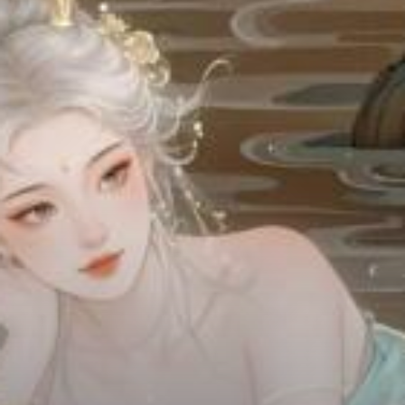
Chữa Lành
Sủng
Trả Thù
Gia Đình
Hài Hước
Trọng Sinh
Hào Môn Thế Gia
Sảng Văn
Ngược
Xuyên Không
Tiểu Thuyết
Đoản Văn