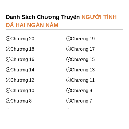
Mạt Thế
Phiêu Lưu
Danh Sách Chương Truyện
NGƯỜI TÌNH
Hoán Đổi Thân Xác
ĐÃ HAI NGÀN NĂM
Đọc Tâm
Chương 20
Chương 19
Mỹ Thực
Chương 18
Chương 17
Phép Thuật
Chương 16
Chương 15
Nhân Thú
Chương 14
Chương 13
Quy Tắc
Chương 12
Chương 11
Truyền Cảm Hứng
Chương 10
Chương 9
BE
Chương 8
Chương 7
Huyền Ảo/Kỳ Ảo
Chương 6
Chương 5
Gả Thay
Chương 4
Chương 3
Bách Hợp