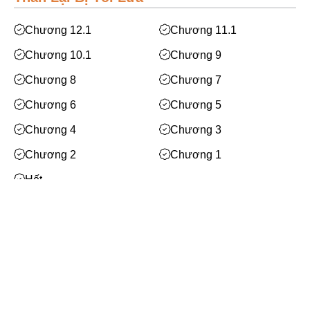
Mạt Thế
Phiêu Lưu
Chương 12.1
Chương 11.1
Hoán Đổi Thân Xác
Chương 10.1
Chương 9
Đọc Tâm
Chương 8
Chương 7
Mỹ Thực
Chương 6
Chương 5
Phép Thuật
Chương 4
Chương 3
Nhân Thú
Chương 2
Chương 1
Quy Tắc
Hết
Truyền Cảm Hứng
Xem thêm
BE
Huyền Ảo/Kỳ Ảo
Facebook
Gả Thay
Bách Hợp