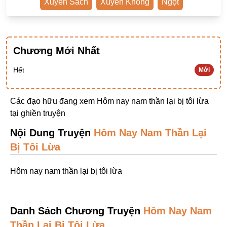
Xuyên Sách
Xuyên Không
Ngọt
Ngược Nam
Tiên Hiệp
Khác
Chương Mới Nhất
Niên Đại
Hết
Mới
Cường Thủ Hào Đoạt
Các đạo hữu đang xem Hôm nay nam thần lại bị tôi lừa
Trinh Thám
tại
ghiền truyện
Ngược Luyến Tàn Tâm
Nội Dung Truyện
Hôm Nay Nam Thần Lại
Thức Tỉnh Nhân Vật
Bị Tôi Lừa
Học Bá
Hôm nay nam thần lại bị tôi lừa
OE
Bình Luận Cốt Truyện
Danh Sách Chương Truyện
Hôm Nay Nam
SE
Thần Lại Bị Tôi Lừa