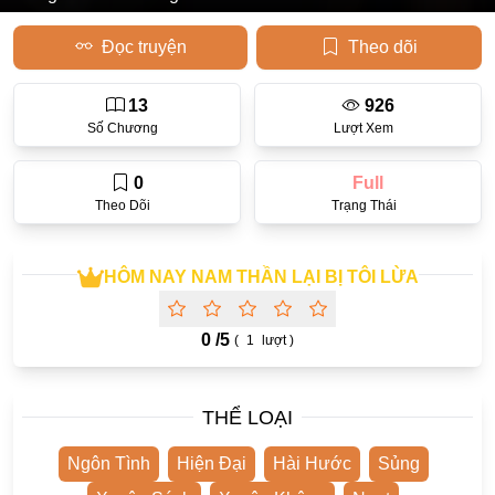
Học Đường
Đọc truyện
Theo dõi
Điền Văn
13
926
Thanh Xuân Vườn Trường
Số Chương
Lượt Xem
Cưới Trước Yêu Sau
0
Full
Đam Mỹ
Theo Dõi
Trạng Thái
Không CP
HÔM NAY NAM THẦN LẠI BỊ TÔI LỪA
Hành Động
Gương Vỡ Lại Lành
0 /
5
(
1
lượt )
Phương Đông
Dị Năng
THỂ LOẠI
Showbiz
Ngôn Tình
Hiện Đại
Hài Hước
Sủng
Ngược Nữ