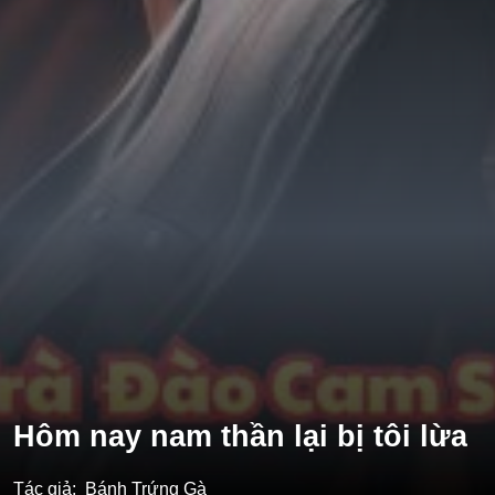
Tổng Tài
Hệ Thống
Truy Thê
Linh Dị
Cung Đấu
Huyền Huyễn
Dưỡng Thê
Hư Cấu Kỳ Ảo
Gia Đấu
Kinh Dị
Gương Vỡ Không Lành
Hôm nay nam thần lại bị tôi lừa
Xuyên Sách
Tác giả:
Bánh Trứng Gà
Vô Tri