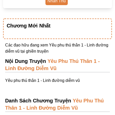
Nhân Thú
Ngược Nam
Tiên Hiệp
Khác
Chương Mới Nhất
Niên Đại
Cường Thủ Hào Đoạt
Các đạo hữu đang xem Yêu phu thú thân 1 - Linh đường
diễm vũ tại
ghiền truyện
Trinh Thám
Nội Dung Truyện
Yêu Phu Thú Thân 1 -
Ngược Luyến Tàn Tâm
Linh Đường Diễm Vũ
Thức Tỉnh Nhân Vật
Học Bá
Yêu phu thú thân 1 - Linh đường diễm vũ
OE
Bình Luận Cốt Truyện
Danh Sách Chương Truyện
Yêu Phu Thú
SE
Thân 1 - Linh Đường Diễm Vũ