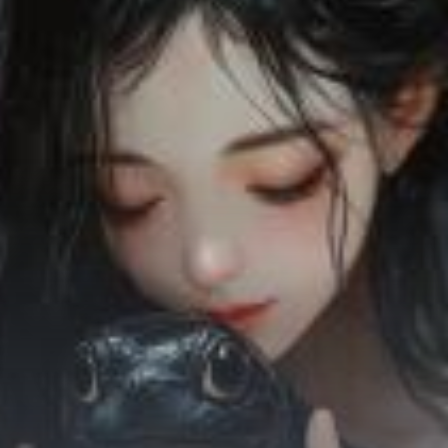
Chữa Lành
Sủng
Trả Thù
Gia Đình
Hài Hước
Trọng Sinh
Hào Môn Thế Gia
Sảng Văn
Ngược
Xuyên Không
Tiểu Thuyết
Đoản Văn