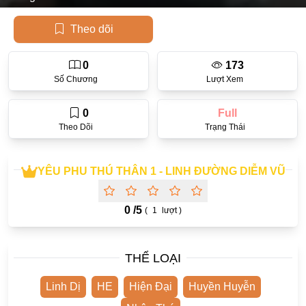
Học Đường
Theo dõi
Điền Văn
0
173
Thanh Xuân Vườn Trường
Số Chương
Lượt Xem
Cưới Trước Yêu Sau
0
Full
Đam Mỹ
Theo Dõi
Trạng Thái
Không CP
YÊU PHU THÚ THÂN 1 - LINH ĐƯỜNG DIỄM VŨ
Hành Động
Gương Vỡ Lại Lành
0 /
5
(
1
lượt )
Phương Đông
Dị Năng
THỂ LOẠI
Showbiz
Linh Dị
HE
Hiện Đại
Huyền Huyễn
Ngược Nữ