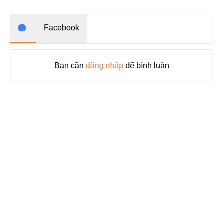
Mạt Thế
Phiêu Lưu
Facebook
Hoán Đổi Thân Xác
Đọc Tâm
Bạn cần
đăng nhập
để bình luận
Mỹ Thực
Phép Thuật
Nhân Thú
Quy Tắc
Truyền Cảm Hứng
BE
Huyền Ảo/Kỳ Ảo
Gả Thay
Bách Hợp