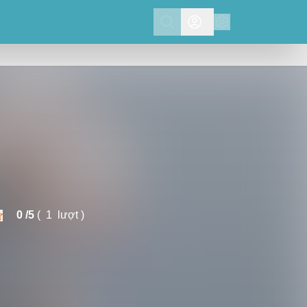
Search
0 /
5
(
1
lượt )