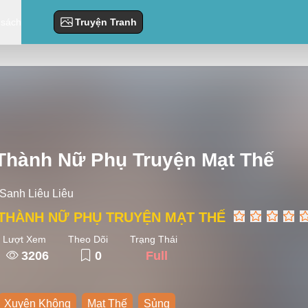
 sách
Truyện Tranh
Thành Nữ Phụ Truyện Mạt Thế
 Sanh Liêu Liêu
THÀNH NỮ PHỤ TRUYỆN MẠT THẾ
Lượt Xem
Theo Dõi
Trạng Thái
3206
0
Full
Xuyên Không
Mạt Thế
Sủng