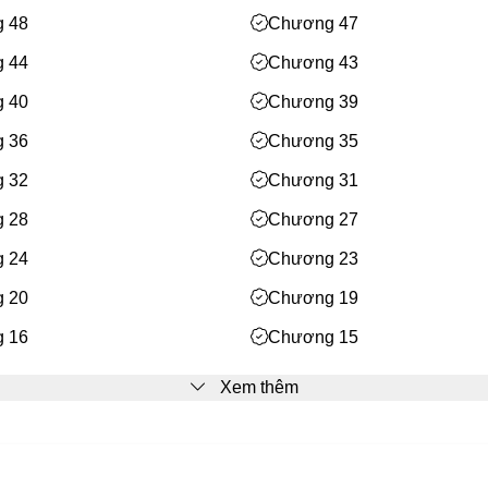
 48
Chương 47
 44
Chương 43
 40
Chương 39
 36
Chương 35
 32
Chương 31
 28
Chương 27
 24
Chương 23
 20
Chương 19
 16
Chương 15
 12
Chương 11
Xem thêm
 8
Chương 7
 4
Chương 3