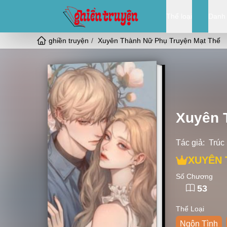
Thể loại
Danh
ghiền truyện
Xuyên Thành Nữ Phụ Truyện Mạt Thế
Xuyên 
Tác giả:
Trúc
XUYÊN 
Số Chương
53
Thể Loại
Ngôn Tình