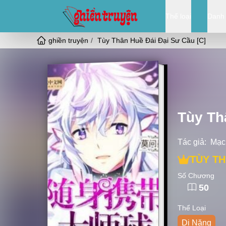
Thể loại
Danh
ghiền truyện
Tùy Thân Huề Đái Đại Sư Cầu [C]
Tùy Th
Tác giả:
Mạc
TÙY TH
Số Chương
50
Thể Loại
Dị Năng