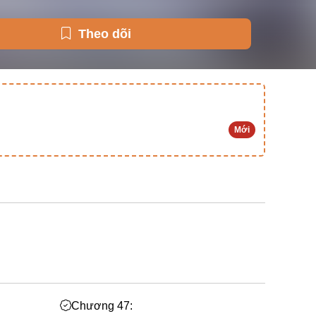
Theo dõi
Mới
Chương 47: