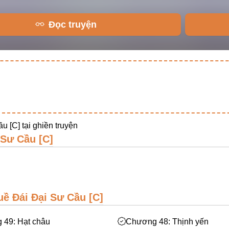
Đọc truyện
u [C] tại
ghiền truyện
 Sư Cầu [C]
ề Đái Đại Sư Cầu [C]
 49: Hạt châu
Chương 48: Thịnh yến