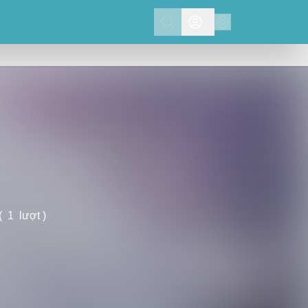
Search
(
1
lượt )