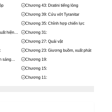
ộp
Chương 43: Dratini tiếng lòng
Chương 39: Cứu vớt Tyranitar
Chương 35: Chỉnh hợp chiến lực
uất hiện
Chương 31:
Chương 27: Quái vật
c
Chương 23: Giương buồm, xuất phát
h sáng
Chương 19:
Chương 15:
Chương 11:
ới
Chương 7: Tao ngộ Swellow
uật
Chương 3: Master Ball