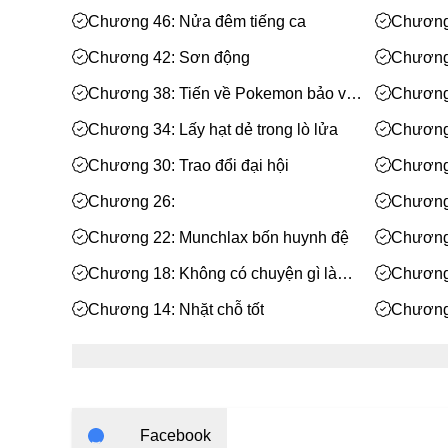
Chương 46: Nửa đêm tiếng ca
Chương
Chương 42: Sơn động
Chương 
Chương 38: Tiến về Pokemon bảo vệ
Chương 
khu
Chương 34: Lấy hạt dẻ trong lò lửa
Chương
Chương 30: Trao đổi đại hội
Chương 
Chương 26:
Chương
ngoài ý
Chương 22: Munchlax bốn huynh đệ
Chương 
Chương 18: Không có chuyện gì là
Chương
một nụ hôn không giải quyết được
Chương 14: Nhặt chỗ tốt
Chương 
hiểm
Chương 10: Cứu vớt tiểu la lỵ
Chương 
lỵ
Chương 6: Lại thấy ánh mặt trời
Chương
đi, Ros
Chương 2:
Chương 
Facebook