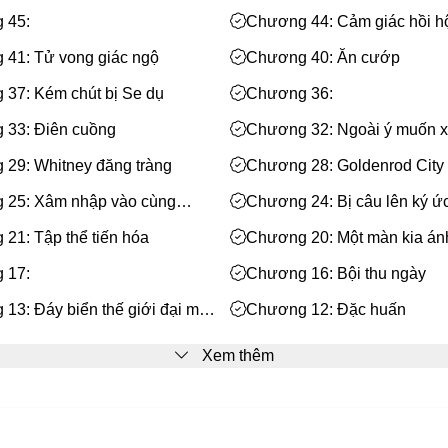
 45:
Chương 44: Cảm giác hồi h
41: Tử vong giác ngộ
Chương 40: Ăn cướp
37: Kém chút bị Se dụ
Chương 36:
 33: Điên cuồng
Chương 32: Ngoài ý muốn x
Chuẩn Thần
29: Whitney đăng tràng
Chương 28: Goldenrod City
 25: Xâm nhập vào cùng
Chương 24: Bị câu lên ký ứ
 muốn
21: Tập thể tiến hóa
Chương 20: Một màn kia án
óng ánh huy
 17:
Chương 16: Bội thu ngày
13: Đáy biển thế giới đại mạo
Chương 12: Đặc huấn
9: Nhặt được một cái tiểu la
Chương 8: Phong bạo sắp t
Xem thêm
 5: Dùng sinh mệnh nhảy múa
Chương 4: Đáy biển động q
erade
1: Thế giới chân thật