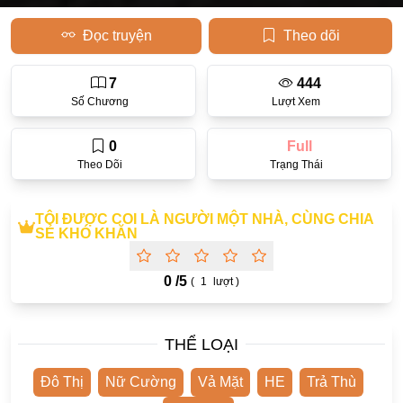
Học Đường
Đọc truyện
Theo dõi
Điền Văn
7
444
Thanh Xuân Vườn Trường
Số Chương
Lượt Xem
Cưới Trước Yêu Sau
0
Full
Đam Mỹ
Theo Dõi
Trạng Thái
Không CP
TÔI ĐƯỢC COI LÀ NGƯỜI MỘT NHÀ, CÙNG CHIA
Hành Động
SẺ KHÓ KHĂN
Gương Vỡ Lại Lành
0 /
5
(
1
lượt )
Phương Đông
Dị Năng
THỂ LOẠI
Showbiz
Đô Thị
Nữ Cường
Vả Mặt
HE
Trả Thù
Ngược Nữ