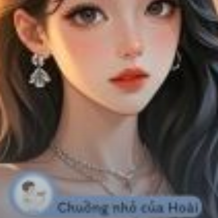
Chữa Lành
Sủng
Trả Thù
Gia Đình
Hài Hước
Trọng Sinh
Hào Môn Thế Gia
Sảng Văn
Ngược
Xuyên Không
Tiểu Thuyết
Đoản Văn