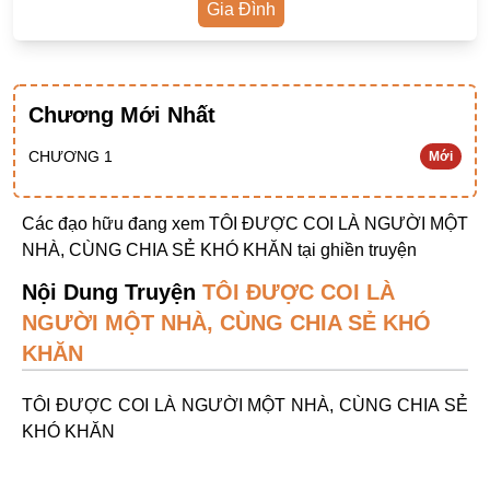
Gia Đình
Ngược Nam
Tiên Hiệp
Khác
Chương Mới Nhất
Niên Đại
CHƯƠNG 1
Mới
Cường Thủ Hào Đoạt
Trinh Thám
Các đạo hữu đang xem TÔI ĐƯỢC COI LÀ NGƯỜI MỘT
NHÀ, CÙNG CHIA SẺ KHÓ KHĂN tại
ghiền truyện
Ngược Luyến Tàn Tâm
Nội Dung Truyện
TÔI ĐƯỢC COI LÀ
Thức Tỉnh Nhân Vật
NGƯỜI MỘT NHÀ, CÙNG CHIA SẺ KHÓ
Học Bá
KHĂN
OE
TÔI ĐƯỢC COI LÀ NGƯỜI MỘT NHÀ, CÙNG CHIA SẺ
Bình Luận Cốt Truyện
KHÓ KHĂN
SE