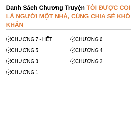
Mạt Thế
Danh Sách Chương Truyện
TÔI ĐƯỢC COI
Phiêu Lưu
LÀ NGƯỜI MỘT NHÀ, CÙNG CHIA SẺ KHÓ
Hoán Đổi Thân Xác
KHĂN
Đọc Tâm
CHƯƠNG 7 - HẾT
CHƯƠNG 6
Mỹ Thực
CHƯƠNG 5
CHƯƠNG 4
Phép Thuật
CHƯƠNG 3
CHƯƠNG 2
Nhân Thú
CHƯƠNG 1
Quy Tắc
Xem thêm
Truyền Cảm Hứng
BE
Facebook
Huyền Ảo/Kỳ Ảo
Gả Thay
Bách Hợp
Bạn cần
đăng nhập
để bình luận