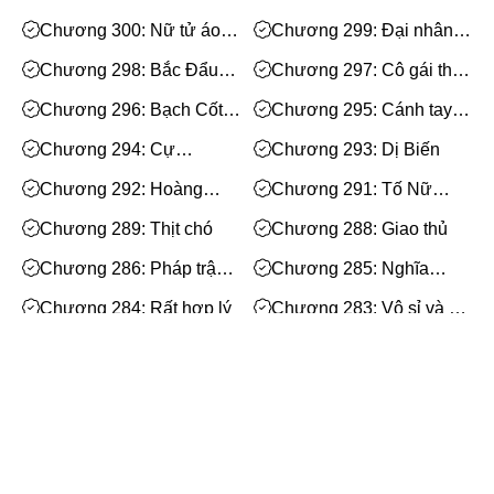
Mạt Thế
nữ nhân?
Chương 300: Nữ tử áo
Chương 299: Đại nhân
Phiêu Lưu
gai
đã bị bắt
Chương 298: Bắc Đẩu
Chương 297: Cô gái thần
Hoán Đổi Thân Xác
Tru Thần
bí
Chương 296: Bạch Cốt
Chương 295: Cánh tay
Đọc Tâm
yêu nhân
xương trắng khổng lồ
Chương 294: Cự
Chương 293: Dị Biến
Mỹ Thực
chưởng
Chương 292: Hoàng
Chương 291: Tố Nữ
Phép Thuật
Tuyền Bích Lạc
Huyền Anh
Chương 289: Thịt chó
Chương 288: Giao thủ
Nhân Thú
Chương 286: Pháp trận
Chương 285: Nghĩa
Quy Tắc
quỷ dị
Trang
Chương 284: Rất hợp lý
Chương 283: Vô sỉ và ăn
Truyền Cảm Hứng
ý
Chương 282: Kiếm
Chương 281: Khủng Bố
BE
Thánh
Chương 280: Bi thảm
Chương 279: Dương
Xem thêm
Huyền Ảo/Kỳ Ảo
Linh Nhi chịu thiệt
Chương 278: Tố Nữ
Chương 277: Thần thông
Gả Thay
Huyền Anh
Phật môn
Chương 276: Chạy Trốn
Chương 275: Cứu giúp
Bách Hợp
Facebook
Chết