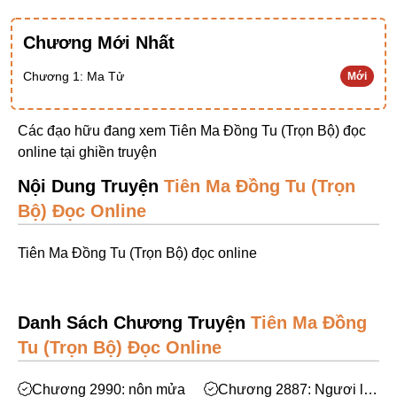
Ngược Nam
Chương Mới Nhất
Tiên Hiệp
Chương 1: Ma Tử
Mới
Khác
Niên Đại
Các đạo hữu đang xem Tiên Ma Đồng Tu (Trọn Bộ) đọc
Cường Thủ Hào Đoạt
online tại
ghiền truyện
Trinh Thám
Nội Dung Truyện
Tiên Ma Đồng Tu (Trọn
Bộ) Đọc Online
Ngược Luyến Tàn Tâm
Thức Tỉnh Nhân Vật
Tiên Ma Đồng Tu (Trọn Bộ) đọc online
Học Bá
OE
Danh Sách Chương Truyện
Tiên Ma Đồng
Bình Luận Cốt Truyện
Tu (Trọn Bộ) Đọc Online
SE
Chương 2990: nôn mửa
Chương 2887: Ngươi là