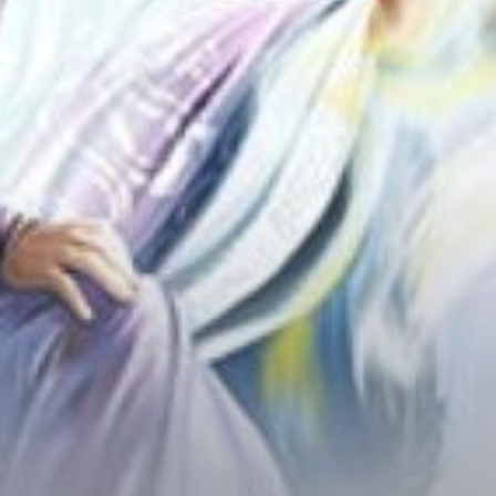
Chữa Lành
Sủng
Trả Thù
Gia Đình
Hài Hước
Trọng Sinh
Hào Môn Thế Gia
Sảng Văn
Ngược
Xuyên Không
Tiểu Thuyết
Đoản Văn