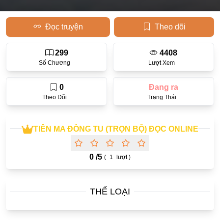
Học Đường
Đọc truyện
Theo dõi
Điền Văn
Thanh Xuân Vườn Trường
299
4408
Số Chương
Lượt Xem
Cưới Trước Yêu Sau
0
Đang ra
Đam Mỹ
Theo Dõi
Trạng Thái
Không CP
Hành Động
TIÊN MA ĐỒNG TU (TRỌN BỘ) ĐỌC ONLINE
Gương Vỡ Lại Lành
0 /
5
(
1
lượt )
Phương Đông
Dị Năng
THỂ LOẠI
Showbiz
Ngược Nữ