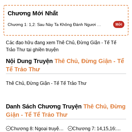
Ngược Nam
Chương Mới Nhất
Tiên Hiệp
Chương 1: 1,2: Sau Này Ta Không Đánh Ngươi Nữa, Được Không?
Mới
Khác
Niên Đại
Các đạo hữu đang xem Thê Chủ, Đừng Giận - Tể Tể
Cường Thủ Hào Đoạt
Trảo Thư tại
ghiền truyện
Trinh Thám
Nội Dung Truyện
Thê Chủ, Đừng Giận - Tể
Tể Trảo Thư
Ngược Luyến Tàn Tâm
Thức Tỉnh Nhân Vật
Thê Chủ, Đừng Giận - Tể Tể Trảo Thư
Học Bá
OE
Danh Sách Chương Truyện
Thê Chủ, Đừng
Bình Luận Cốt Truyện
Giận - Tể Tể Trảo Thư
SE
Chương 8: Ngoại truyện:
Chương 7: 14,15,16: