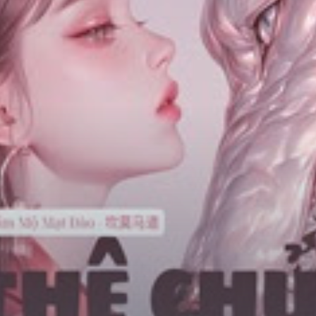
Chữa Lành
Sủng
Trả Thù
Gia Đình
Hài Hước
Trọng Sinh
Hào Môn Thế Gia
Sảng Văn
Ngược
Xuyên Không
Tiểu Thuyết
Đoản Văn