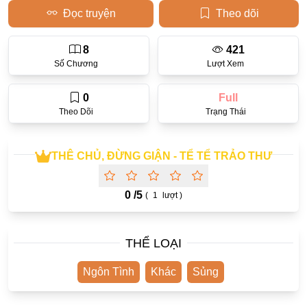
Đọc truyện
Theo dõi
Học Đường
Điền Văn
8
421
Số Chương
Lượt Xem
Thanh Xuân Vườn Trường
0
Full
Cưới Trước Yêu Sau
Theo Dõi
Trạng Thái
Đam Mỹ
Không CP
THÊ CHỦ, ĐỪNG GIẬN - TỂ TỂ TRẢO THƯ
Hành Động
0 /
5
(
1
lượt )
Gương Vỡ Lại Lành
Phương Đông
THỂ LOẠI
Dị Năng
Showbiz
Ngôn Tình
Khác
Sủng
Ngược Nữ