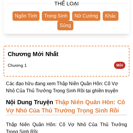
THỂ LOẠI
Ngược Nam
Ngôn Tình
Trọng Sinh
Nữ Cường
Khác
Tiên Hiệp
Sủng
Khác
Niên Đại
Cường Thủ Hào Đoạt
Chương Mới Nhất
Trinh Thám
Chương 1
Mới
Ngược Luyến Tàn Tâm
Thức Tỉnh Nhân Vật
Các đạo hữu đang xem Thập Niên Quân Hôn: Cô Vợ
Nhỏ Của Thủ Trưởng Trọng Sinh Rồi tại
ghiền truyện
Học Bá
Nội Dung Truyện
Thập Niên Quân Hôn: Cô
OE
Vợ Nhỏ Của Thủ Trưởng Trọng Sinh Rồi
Bình Luận Cốt Truyện
SE
Thập Niên Quân Hôn: Cô Vợ Nhỏ Của Thủ Trưởng
Trọng Sinh Rồi