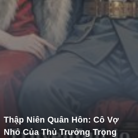
Tổng Tài
Hệ Thống
Truy Thê
Linh Dị
Cung Đấu
Huyền Huyễn
Dưỡng Thê
Hư Cấu Kỳ Ảo
Gia Đấu
Kinh Dị
Gương Vỡ Không Lành
Thập Niên Quân Hôn: Cô Vợ
Xuyên Sách
Nhỏ Của Thủ Trưởng Trọng
Vô Tri