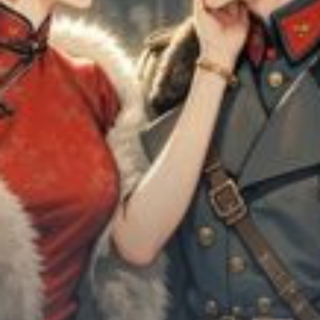
Chữa Lành
Sủng
Trả Thù
Gia Đình
Hài Hước
Trọng Sinh
Hào Môn Thế Gia
Sảng Văn
Ngược
Xuyên Không
Tiểu Thuyết
Đoản Văn