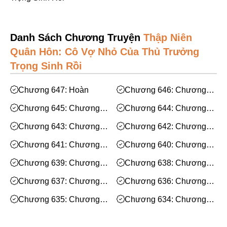
Mạt Thế
Phiêu Lưu
Danh Sách Chương Truyện
Thập Niên
Hoán Đổi Thân Xác
Quân Hôn: Cô Vợ Nhỏ Của Thủ Trưởng
Đọc Tâm
Trọng Sinh Rồi
Mỹ Thực
Chương 647: Hoàn
Chương 646: Chương
Phép Thuật
646
Chương 645: Chương
Chương 644: Chương
Nhân Thú
645
644
Chương 643: Chương
Chương 642: Chương
Quy Tắc
643
642
Chương 641: Chương
Chương 640: Chương
Truyền Cảm Hứng
641
640
Chương 639: Chương
Chương 638: Chương
BE
639
638
Chương 637: Chương
Chương 636: Chương
Huyền Ảo/Kỳ Ảo
637
636
Chương 635: Chương
Chương 634: Chương
Gả Thay
635
634
Chương 633: Chương
Chương 632: Chương
Bách Hợp