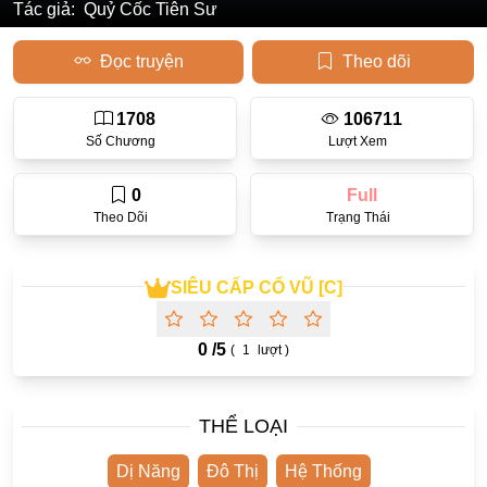
Tác giả:
Quỷ Cốc Tiên Sư
Học Đường
Đọc truyện
Theo dõi
Điền Văn
Thanh Xuân Vườn Trường
1708
106711
Số Chương
Lượt Xem
Cưới Trước Yêu Sau
Đam Mỹ
0
Full
Theo Dõi
Trạng Thái
Không CP
Hành Động
SIÊU CẤP CỔ VŨ [C]
Gương Vỡ Lại Lành
0 /
5
Phương Đông
(
1
lượt )
Dị Năng
THỂ LOẠI
Showbiz
Ngược Nữ
Dị Năng
Đô Thị
Hệ Thống