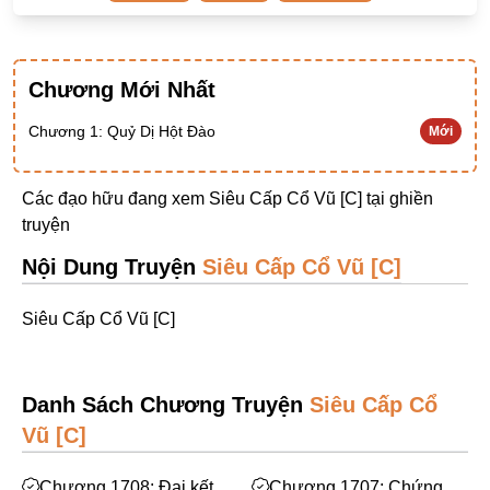
Ngược Nam
Tiên Hiệp
Chương Mới Nhất
Khác
Chương 1: Quỷ Dị Hột Đào
Mới
Niên Đại
Cường Thủ Hào Đoạt
Các đạo hữu đang xem Siêu Cấp Cổ Vũ [C] tại
ghiền
Trinh Thám
truyện
Ngược Luyến Tàn Tâm
Nội Dung Truyện
Siêu Cấp Cổ Vũ [C]
Thức Tỉnh Nhân Vật
Siêu Cấp Cổ Vũ [C]
Học Bá
OE
Danh Sách Chương Truyện
Siêu Cấp Cổ
Bình Luận Cốt Truyện
Vũ [C]
SE
Chương 1708: Đại kết
Chương 1707: Chứng