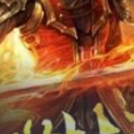
Chữa Lành
Sủng
Trả Thù
Gia Đình
Hài Hước
Trọng Sinh
Hào Môn Thế Gia
Sảng Văn
Ngược
Xuyên Không
Tiểu Thuyết
Đoản Văn